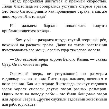
Отряд продолжал двигаться с прежней скоростью.
Люди Листопада не собирались уступать старым врагам.
Это было бы воспринято как проявление страха, а как же
лицо короля Листопада?
На дальнем бархане показались силуэты
приближающегося отряда.
— Хоу-у-у! — раздался оттуда глухой звериный рёв,
похожий на раскаты грома. Даже на таком расстоянии
чувствовалась его мощь, словно удар тяжёлого молота.
— Это ездовой зверь короля Белого Камня, — сказал
Сугу. Он помнил этот рёв.
Огромный зверь, не уступающий по размерам
ездовому зверю короля Листопада, наконец, появился в
поле зрения. Как и в отряде Листопада, вокруг ездового
зверя короля сновали другие звери разных размеров.
Одних вели на поводу рабы – это были бойцовые звери
для Арены Зверей. Другие служили ездовыми животными
для работорговцев.