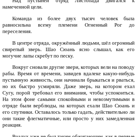
Над пустыней отряд Листопада двигался к
намеченной цели.
Команда из более двух тысяч человек была
равносильна всему племени Огненный Рог до
переселения.
В центре отряда, окружённый людьми, шёл огромный
свирепый зверь. Шао Сюань ясно слышал, как его
могучие лапы скребут по песку.
Вокруг сновали другие звери, которых вели на поводу
рабы. Время от времени, завидев вдалеке какую-нибудь
пустынную живность, они начинали брыкаться и рваться,
но их быстро усмиряли. Даже зверь, на котором ехал
Сугу, порой требовал его внимания, чтобы успокоиться.
На этом фоне самыми спокойными и невозмутимыми в
отряде были верблюды, на которых ехали Шао Сюань и
его спутники. Оставалось только гадать, действительно ли
они такие флегматичные, или просто у них замедленная
реакция.
Воздух уже не был таким обжигающим, как в первые