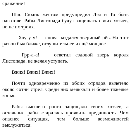
сражение?
Шао Сюань жестом предупредил Лэя и То быть
наготове. Рабы Листопада будут защищать своих хозяев,
но не их троих.
— Хоу-у-у! — снова раздался звериный рёв. На этот
раз он был ближе, оглушительнее и ещё мощнее.
— Грр-а-а! — ответил ездовой зверь короля
Листопада, не желая уступать.
Вжих! Вжих! Вжих!
Почти одновременно из обоих отрядов вылетело
около сотни стрел. Среди них мелькали и более тяжёлые
копья.
Рабы высшего ранга защищали своих хозяев, а
остальные рабы старались проявить преданность. Чем
опаснее ситуация, тем больше возможностей
выслужиться.