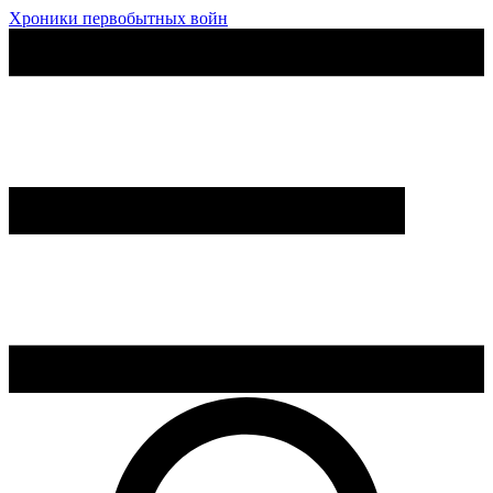
Хроники первобытных войн