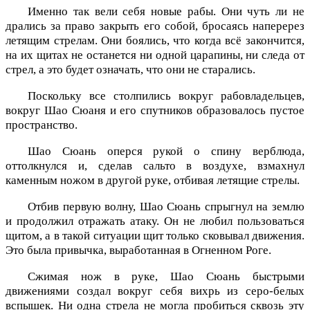
Именно так вели себя новые рабы. Они чуть ли не
дрались за право закрыть его собой, бросаясь наперерез
летящим стрелам. Они боялись, что когда всё закончится,
на их щитах не останется ни одной царапины, ни следа от
стрел, а это будет означать, что они не старались.
Поскольку все столпились вокруг рабовладельцев,
вокруг Шао Сюаня и его спутников образовалось пустое
пространство.
Шао Сюань оперся рукой о спину верблюда,
оттолкнулся и, сделав сальто в воздухе, взмахнул
каменным ножом в другой руке, отбивая летящие стрелы.
Отбив первую волну, Шао Сюань спрыгнул на землю
и продолжил отражать атаку. Он не любил пользоваться
щитом, а в такой ситуации щит только сковывал движения.
Это была привычка, выработанная в Огненном Роге.
Сжимая нож в руке, Шао Сюань быстрыми
движениями создал вокруг себя вихрь из серо-белых
вспышек. Ни одна стрела не могла пробиться сквозь эту