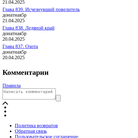
21.04.2025
Глава 839. Исчезнувший повелитель
донатная
5p
21.04.2025
Глава 838. Ледяной край
донатная
5p
20.04.2025
Глава 837. Охота
донатная
5p
20.04.2025
Глава 836. Морские Звери
донатная
5p
Комментарии
20.04.2025
Глава 835. Они идут
Правила
донатная
5p
20.04.2025
Политика возвратов
Обратная связь
Пользовательское соглашение