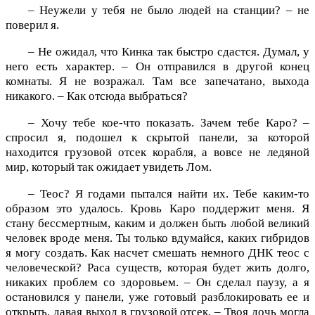
– Неужели у тебя не было людей на станции? – не
поверил я.
– Не ожидал, что Кинка так быстро сдастся. Думал, у
него есть характер. – Он отправился в другой конец
комнаты. Я не возражал. Там все запечатано, выхода
никакого. – Как отсюда выбраться?
– Хочу тебе кое-что показать. Зачем тебе Каро? –
спросил я, подошел к скрытой панели, за которой
находится грузовой отсек корабля, а вовсе не ледяной
мир, который так ожидает увидеть Лом.
– Теос? Я годами пытался найти их. Тебе каким-то
образом это удалось. Кровь Каро поддержит меня. Я
стану бессмертным, каким и должен быть любой великий
человек вроде меня. Ты только вдумайся, каких гибридов
я могу создать. Как насчет смешать немного ДНК теос с
человеческой? Раса существ, которая будет жить долго,
никаких проблем со здоровьем. – Он сделал паузу, а я
остановился у панели, уже готовый разблокировать ее и
открыть, давая выход в грузовой отсек. – Твоя дочь могла