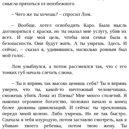
смысла прятаться от неизбежного.
– Чего же ты хочешь? – спросил Лом.
– Вообще, хотел освободить Каро. Была мысль
договориться с краски, но ты оказал мне услугу, убив их
всех. И еще моя цель, чтобы моя семья была в
безопасности. Они будут жить. А ты умрешь. Здесь. И
сейчас, – сказал я, удивившись, насколько ровным был
мой голос.
Лом улыбнулся, а потом рассмеялся так, что с его
тонких губ начала слетать слюна.
– Ты и впрямь так высоко ценишь себя? Ты и впрямь
уверен, что ты, какой-то ничтожный человечишка,
сможешь убить Лома из Плевы? Мне много столетий. Я
накопил огромное богатство, положил начало и конец
более дюжины цивилизаций. И сейчас ты преклонишь
передо мной колено. Либо умрешь. Но не так быстро.
Сначала я тебя изуродую, потом заставлю смотреть, как я
убиваю твоего ребенка, потом твою жену. Ты