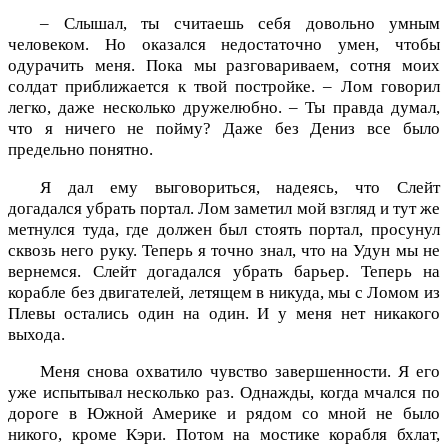
– Слышал, ты считаешь себя довольно умным
человеком. Но оказался недостаточно умен, чтобы
одурачить меня. Пока мы разговариваем, сотня моих
солдат приближается к твой постройке. – Лом говорил
легко, даже несколько дружелюбно. – Ты правда думал,
что я ничего не пойму? Даже без Дениз все было
предельно понятно.
Я дал ему выговориться, надеясь, что Слейт
догадался убрать портал. Лом заметил мой взгляд и тут же
метнулся туда, где должен был стоять портал, просунул
сквозь него руку. Теперь я точно знал, что на Удун мы не
вернемся. Слейт догадался убрать барьер. Теперь на
корабле без двигателей, летящем в никуда, мы с Ломом из
Плевы остались один на один. И у меня нет никакого
выхода.
Меня снова охватило чувство завершенности. Я его
уже испытывал несколько раз. Однажды, когда мчался по
дороге в Южной Америке и рядом со мной не было
никого, кроме Кэри. Потом на мостике корабля бхлат,