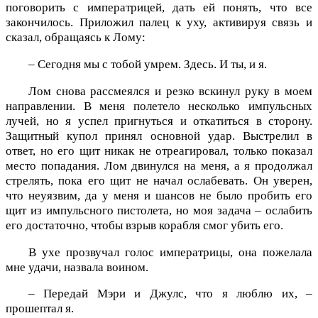
поговорить с императрицей, дать ей понять, что все
закончилось. Приложил палец к уху, активируя связь и
сказал, обращаясь к Лому:
– Сегодня мы с тобой умрем. Здесь. И ты, и я.
Лом снова рассмеялся и резко вскинул руку в моем
направлении. В меня полетело несколько импульсных
лучей, но я успел пригнуться и откатиться в сторону.
Защитный купол принял основной удар. Выстрелил в
ответ, но его щит никак не отреагировал, только показал
место попадания. Лом двинулся на меня, а я продолжал
стрелять, пока его щит не начал ослабевать. Он уверен,
что неуязвим, да у меня и шансов не было пробить его
щит из импульсного пистолета, но моя задача – ослабить
его достаточно, чтобы взрыв корабля смог убить его.
В ухе прозвучал голос императрицы, она пожелала
мне удачи, назвала воином.
– Передай Мэри и Джулс, что я люблю их, –
прошептал я.