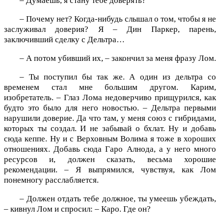
– Думаешь, я стану тебе доверять?
– Почему нет? Когда-нибудь слышал о том, чтобы я не
заслуживал доверия? Я – Дин Паркер, парень,
заключивший сделку с Дельтра…
– А потом убивший их, – закончил за меня фразу Лом.
– Ты поступил бы так же. А один из дельтра со
временем стал мне большим другом. Карим,
изобретатель. – Глаз Лома недоверчиво прищурился, как
будто это было для него новостью. – Дельтра первыми
нарушили доверие. Да что там, у меня союз с гибридами,
которых ты создал. И не забывай о бхлат. Ну и добавь
сюда кеппе. Ну и с Верховным Волима я тоже в хороших
отношениях. Добавь сюда Гаро Алнода, а у него много
ресурсов и, должен сказать, весьма хорошие
рекомендации. – Я выпрямился, чувствуя, как Лом
понемногу расслабляется.
– Должен отдать тебе должное, ты умеешь убеждать,
– кивнул Лом и спросил: – Каро. Где он?