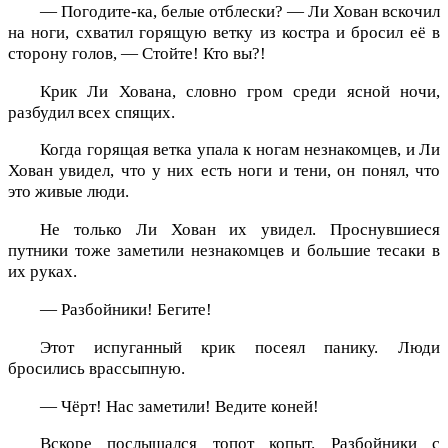
— Погодите-ка, белые отблески? — Ли Хован вскочил
на ноги, схватил горящую ветку из костра и бросил её в
сторону голов, — Стойте! Кто вы?!
Крик Ли Хована, словно гром среди ясной ночи,
разбудил всех спящих.
Когда горящая ветка упала к ногам незнакомцев, и Ли
Хован увидел, что у них есть ноги и тени, он понял, что
это живые люди.
Не только Ли Хован их увидел. Проснувшиеся
путники тоже заметили незнакомцев и большие тесаки в
их руках.
— Разбойники! Бегите!
Этот испуганный крик посеял панику. Люди
бросились врассыпную.
— Чёрт! Нас заметили! Ведите коней!
Вскоре послышался топот копыт. Разбойники с