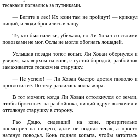
тесаками погнались за путниками.
— Бегите в лес! Их кони там не пройдут! — крикнул
нищий, и люди бросились в чащу.
Те, кто был налегке, убежали, но Ли Хован со своими
повозками не мог. Ослы не могли обогнать лошадей.
Услышав позади топот копыт, Ли Хован обернулся и
увидел, как верхом на коне, с густой бородой, разбойник
замахивается тесаком на старушку.
— Не успею! — Ли Хован быстро достал пилюлю и
проглотил её. По телу разлилась волна жара.
В тот момент, когда Ли Хован оттолкнулся от земли,
чтобы броситься на разбойника, нищий вдруг выскочил и
оттолкнул старушку в сторону.
Гао Дэцю, сидевший на коне, презрительно
посмотрел на нищего, даже не поднял тесак, а просто
натянул поводья. Конь поднял копыта, чтобы затоптать