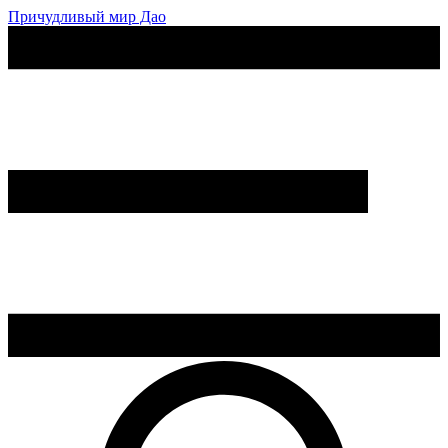
Причудливый мир Дао