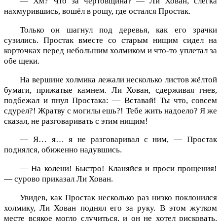
— Хм? Что за чертовщина? — Ли Хован, слегка
нахмурившись, вошёл в рощу, где остался Простак.
Только он шагнул под деревья, как его зрачки
сузились. Простак вместе со старым нищим сидел на
корточках перед небольшим холмиком и что-то уплетал за
обе щеки.
На вершине холмика лежали несколько листов жёлтой
бумаги, прижатые камнем. Ли Хован, сдерживая гнев,
подбежал и пнул Простака: — Вставай! Ты что, совсем
сдурел?! Жратву с могилы ешь?! Тебе жить надоело? Я же
сказал, не разговаривать с этим нищим!
— Я… я… я не разговаривал с ним, — Простак
поднялся, обиженно надувшись.
— На колени! Быстро! Кланяйся и проси прощения!
— сурово приказал Ли Хован.
Увидев, как Простак несколько раз низко поклонился
холмику, Ли Хован поднял его за руку. В этом жутком
месте всякое могло случиться, и он не хотел рисковать.