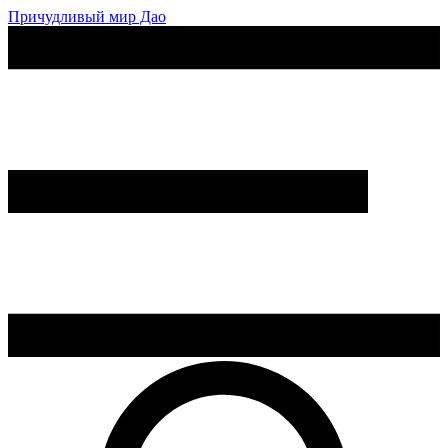
Причудливый мир Дао