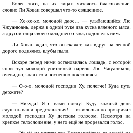
Более того, на их лицах читалось благоговение,
словно Ли Хован совершал что-то священное.
— Хе-хе-хе, молодой даос… — улыбающийся Лю
Чжуанюань, держа в одной руке два куска вяленого мяса,
а другой таща своего младшего сына, подошел к ним.
Ли Хован ждал, что он скажет, как вдруг на лесной
дороге поднялись клубы пыли.
Вскоре перед ними остановилась лошадь, с которой
спрыгнул молодой упитанный парень. Лю Чжуанюань,
очевидно, знал его и поспешно поклонился.
— О-о-о, молодой господин Ху, полегче! Куда путь
держите?
— Никуда! Я с вами поеду! Буду каждый день
слушать ваши представления! — взволнованно прокричал
молодой господин Ху детским голосом. Несмотря на
крепкое телосложение, у него ещё не прорезался голос.