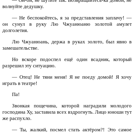
— Ой-ой, не шутите так. Возвращайтесь-ка домой, не
волнуйте дедушку.
— Не беспокойтесь, я за представления заплачу! —
он сунул в руку Лю Чжуанюаню золотой амулет
долголетия.
Лю Чжуанюань, держа в руках золото, был явно в
замешательстве.
Но вскоре подоспел ещё один всадник, который
разрешил эту ситуацию.
— Отец! Не тяни меня! Я не поеду домой! Я хочу
играть в театре!
Па!
Звонкая пощечина, которой наградили молодого
господина Ху, заставила всех вздрогнуть. Лицо юноши тут
же распухло.
— Ты, жалкий, посмел стать актёром?! Это самое