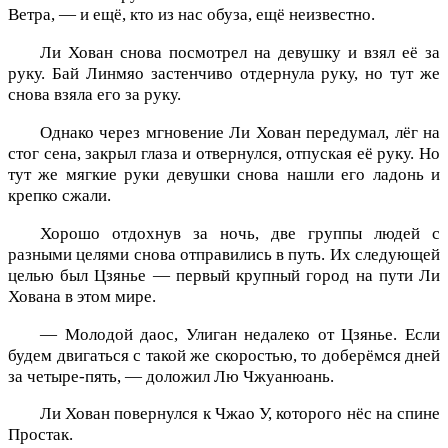
Ветра, — и ещё, кто из нас обуза, ещё неизвестно.
Ли Хован снова посмотрел на девушку и взял её за
руку. Бай Линмяо застенчиво отдернула руку, но тут же
снова взяла его за руку.
Однако через мгновение Ли Хован передумал, лёг на
стог сена, закрыл глаза и отвернулся, отпуская её руку. Но
тут же мягкие руки девушки снова нашли его ладонь и
крепко сжали.
Хорошо отдохнув за ночь, две группы людей с
разными целями снова отправились в путь. Их следующей
целью был Цзянье — первый крупный город на пути Ли
Хована в этом мире.
— Молодой даос, Улиган недалеко от Цзянье. Если
будем двигаться с такой же скоростью, то доберёмся дней
за четыре-пять, — доложил Лю Чжуанюань.
Ли Хован повернулся к Чжао У, которого нёс на спине
Простак.