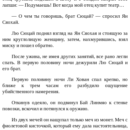
лапши: — Подумаешь! Вот когда мой отец купит театр…
— О чем ты говоришь, брат Сюцай? — спросил Ян
Сяохай.
Лю Сюцай поднял взгляд на Ян Сяохая и стоящую за
ним круглолицую женщину, затем, нахмурившись, взял
миску и пошел обратно.
После ужина, не имея других занятий, все рано легли
спать. В первую половину ночи дежурили Лю Сюцай и
его брат.
Первую половину ночи Ли Хован спал крепко, но
ближе к трем часам его разбудило ощущение
убийственного намерения.
Откинув одеяло, он подвинул Бай Линмяо к стенке
повозки, вскочил и потянулся к оружию.
Из двух мечей он нащупал только меч из монет. Меч с
фиолетовой кисточкой, который ему дала настоятельница,