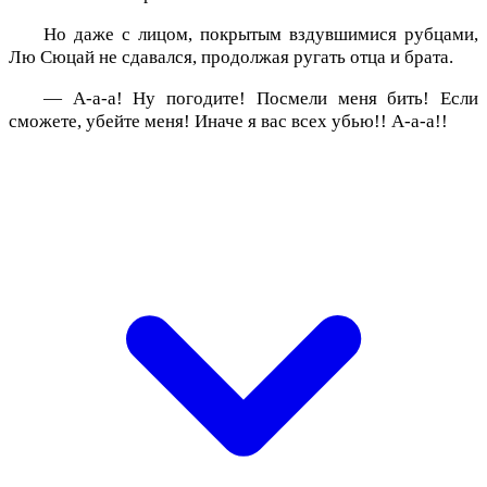
Но даже с лицом, покрытым вздувшимися рубцами,
Лю Сюцай не сдавался, продолжая ругать отца и брата.
— А-а-а! Ну погодите! Посмели меня бить! Если
сможете, убейте меня! Иначе я вас всех убью!! А-а-а!!