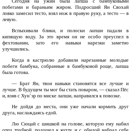
Сегодня на ужин была лапша с бамбуковыми
побегами и бараньим жиром. Подросший Ян Сяохай
ловко замесил тесто, взял нож в правую руку, а тесто — в
левую.
Вспыхивали блики, и полоски лапши падали в
кипящую воду. За это время он не особо преуспел в
фехтовании, зато его навыки нарезки заметно
улучшились.
Когда в кастрюлю добавили нарезанные молодые
побеги бамбука, собранные в бамбуковой роще, лапша
была готова.
— Брат Ян, твои навыки становятся все лучше и
лучше. В будущем ты мог бы стать поваром, — сказал Пёс
и, взяв с Хун`эр по миске лапши, направился к повозке.
Не дойдя до места, они уже начали кормить друг
друга, наслаждаясь едой.
Лю Сюцай с шишкой на голове, которую ему набил
отец трубкой, подошел к котлу и с обидой набрал себе