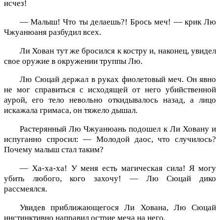
исчез!
— Малыш! Что ты делаешь?! Брось меч! — крик Лю
Чжуанюаня разбудил всех.
Ли Хован тут же бросился к костру и, наконец, увидел
свое оружие в окружении труппы Лю.
Лю Сюцай держал в руках фиолетовый меч. Он явно
не мог справиться с исходящей от него убийственной
аурой, его тело невольно откидывалось назад, а лицо
искажала гримаса, он тяжело дышал.
Растерянный Лю Чжуанюань подошел к Ли Ховану и
испуганно спросил: — Молодой даос, что случилось?
Почему малыш стал таким?
— Ха-ха-ха! У меня есть магическая сила! Я могу
убить любого, кого захочу! — Лю Сюцай дико
рассмеялся.
Увидев приближающегося Ли Хована, Лю Сюцай
инстинктивно направил острие меча на него.