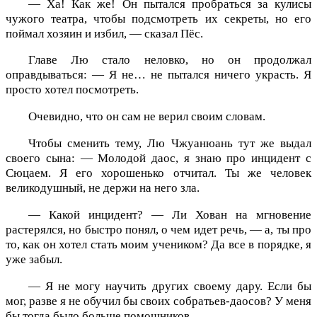
— Ха! Как же! Он пытался пробраться за кулисы
чужого театра, чтобы подсмотреть их секреты, но его
поймал хозяин и избил, — сказал Пёс.
Главе Лю стало неловко, но он продолжал
оправдываться: — Я не… не пытался ничего украсть. Я
просто хотел посмотреть.
Очевидно, что он сам не верил своим словам.
Чтобы сменить тему, Лю Чжуанюань тут же выдал
своего сына: — Молодой даос, я знаю про инцидент с
Сюцаем. Я его хорошенько отчитал. Ты же человек
великодушный, не держи на него зла.
— Какой инцидент? — Ли Хован на мгновение
растерялся, но быстро понял, о чем идет речь, — а, ты про
то, как он хотел стать моим учеником? Да все в порядке, я
уже забыл.
— Я не могу научить других своему дару. Если бы
мог, разве я не обучил бы своих собратьев-даосов? У меня
бы тогда было больше помощников.