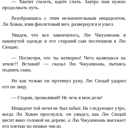
— Хватит глазеть, идите спать. Завтра нам нужно
продолжать путь.
Разобравшись с этим незначительным инцидентом,
Ли Хован, взяв фиолетовый меч, развернулся и ушел.
Увидев, что все закончилось, Лю Чжуанюань в
накинутой одежде и его старший сын поспешили к Лю
Сюцаю.
— Посмотри, что ты натворил! Чего валяешься на
земле?! Вставай! — сказал Лю Чжуанюань, пытаясь
поднять сына.
Но как только он протянул руку, Лю Сюцай ударил
его по лицу.
— Старик, проваливай! Не лезь в мои дела!
Инцидент той ночи не был забыт. На следующее утро,
когда Ли Хован проснулся, он увидел, как Лю Сюцай
висит вниз головой на дереве, а Лю Чжуанюань высекает
его плетью по первое число.