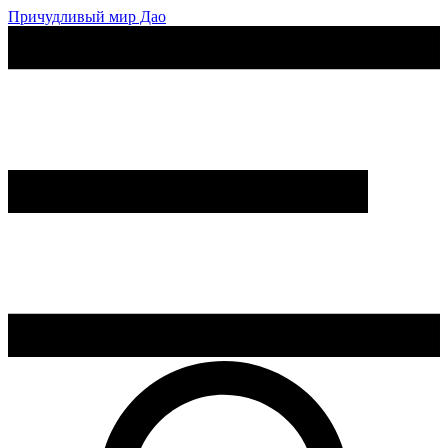
Причудливый мир Дао