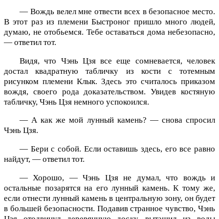
— Вождь велел мне отвести всех в безопасное место.
В этот раз из племени Быстроног пришло много людей,
думаю, не отобьемся. Тебе оставаться дома небезопасно,
— ответил тот.
Видя, что Чэнь Цзя все еще сомневается, человек
достал квадратную табличку из кости с тотемным
рисунком племени Клык. Здесь это считалось приказом
вождя, своего рода доказательством. Увидев костяную
табличку, Чэнь Цзя немного успокоился.
— А как же мой лунный камень? — снова спросил
Чэнь Цзя.
— Бери с собой. Если оставишь здесь, его все равно
найдут, — ответил тот.
— Хорошо, — Чэнь Цзя не думал, что вождь и
остальные позарятся на его лунный камень. К тому же,
если отнести лунный камень в центральную зону, он будет
в большей безопасности. Подавив странное чувство, Чэнь
Цзя отодвинул деревянную доску, вытащил из воды