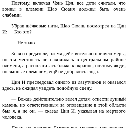
Поэтому, включая Чэнь Цзя, все дети считали, что
воины в племени Шао Сюаня должны быть очень
слабыми.
Убрав шёлковые нити, Шао Сюань посмотрел на Цин
И: — Кто это?
— Не знаю.
Зная о предателе, племя действительно приняло меры,
но эта местность не находилась в центральном районе
племени, а располагалась ближе к окраине, поэтому люди,
посланные племенем, ещё не добрались сюда.
Цин И преследовал одного из лазутчиков и оказался
здесь, не ожидая увидеть подобную сцену.
— Вождь действительно велел детям отнести лунный
камень, но ответственным за оповещение в этой области
был я, а не он, — сказал Цин И, указывая на мёртвого
человека.
Люди из племени Быстроног, мастера маскировки,