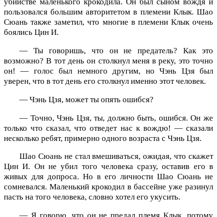
убийстве маленького крокодила. Он был сыном вождя и
пользовался большим авторитетом в племени Клык. Шао
Сюань также заметил, что многие в племени Клык очень
боялись Цин И.
— Ты говоришь, что он не предатель? Как это
возможно? В тот день он столкнул меня в реку, это точно
он! — голос был немного другим, но Чэнь Цзя был
уверен, что в тот день его столкнул именно этот человек.
— Чэнь Цзя, может ты опять ошибся?
— Точно, Чэнь Цзя, ты, должно быть, ошибся. Он же
только что сказал, что отведет нас к вождю! — сказали
несколько ребят, примерно одного возраста с Чэнь Цзя.
Шао Сюань не стал вмешиваться, ожидая, что скажет
Цин И. Он не убил того человека сразу, оставив его в
живых для допроса. Но в его личности Шао Сюань не
сомневался. Маленький крокодил в бассейне уже разинул
пасть на того человека, словно хотел его укусить.
— Я говорю, что он не предал племя Клык, потому