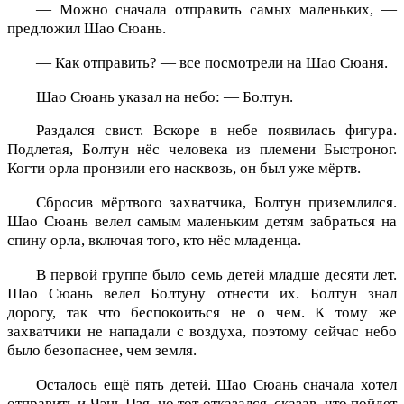
— Можно сначала отправить самых маленьких, —
предложил Шао Сюань.
— Как отправить? — все посмотрели на Шао Сюаня.
Шао Сюань указал на небо: — Болтун.
Раздался свист. Вскоре в небе появилась фигура.
Подлетая, Болтун нёс человека из племени Быстроног.
Когти орла пронзили его насквозь, он был уже мёртв.
Сбросив мёртвого захватчика, Болтун приземлился.
Шао Сюань велел самым маленьким детям забраться на
спину орла, включая того, кто нёс младенца.
В первой группе было семь детей младше десяти лет.
Шао Сюань велел Болтуну отнести их. Болтун знал
дорогу, так что беспокоиться не о чем. К тому же
захватчики не нападали с воздуха, поэтому сейчас небо
было безопаснее, чем земля.
Осталось ещё пять детей. Шао Сюань сначала хотел
отправить и Чэнь Цзя, но тот отказался, сказав, что пойдет