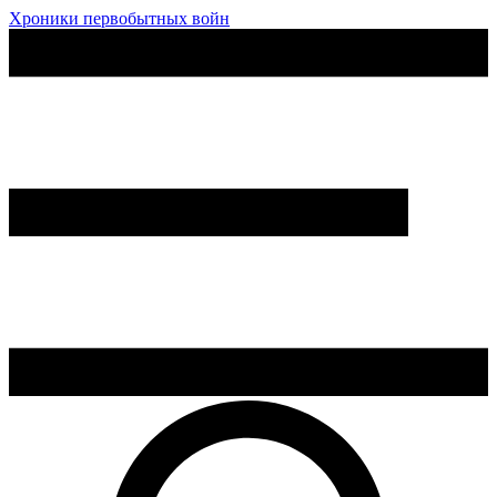
Хроники первобытных войн