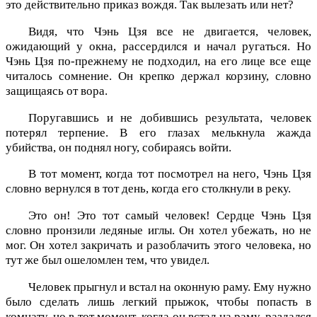
это действительно приказ вождя. Так вылезать или нет?
Видя, что Чэнь Цзя все не двигается, человек,
ожидающий у окна, рассердился и начал ругаться. Но
Чэнь Цзя по-прежнему не подходил, на его лице все еще
читалось сомнение. Он крепко держал корзину, словно
защищаясь от вора.
Поругавшись и не добившись результата, человек
потерял терпение. В его глазах мелькнула жажда
убийства, он поднял ногу, собираясь войти.
В тот момент, когда тот посмотрел на него, Чэнь Цзя
словно вернулся в тот день, когда его столкнули в реку.
Это он! Это тот самый человек! Сердце Чэнь Цзя
словно пронзили ледяные иглы. Он хотел убежать, но не
мог. Он хотел закричать и разоблачить этого человека, но
тут же был ошеломлен тем, что увидел.
Человек прыгнул и встал на оконную раму. Ему нужно
было сделать лишь легкий прыжок, чтобы попасть в
комнату, но в тот момент, когда он встал на раму, раздался