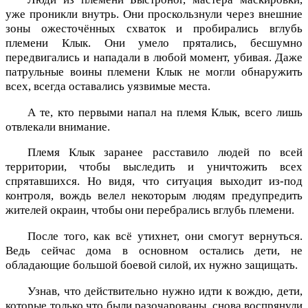
уже проникли внутрь. Они проскользнули через внешние
зоны ожесточённых схваток и пробирались вглубь
племени Клык. Они умело прятались, бесшумно
передвигались и нападали в любой момент, убивая. Даже
патрульные воины племени Клык не могли обнаружить
всех, всегда оставались уязвимые места.
А те, кто первыми напал на племя Клык, всего лишь
отвлекали внимание.
Племя Клык заранее расставило людей по всей
территории, чтобы выследить и уничтожить всех
спрятавшихся. Но видя, что ситуация выходит из-под
контроля, вождь велел некоторым людям предупредить
жителей окраин, чтобы они перебрались вглубь племени.
После того, как всё утихнет, они смогут вернуться.
Ведь сейчас дома в основном остались дети, не
обладающие большой боевой силой, их нужно защищать.
Узнав, что действительно нужно идти к вождю, дети,
которые только что были разочарованы, снова воспрянули