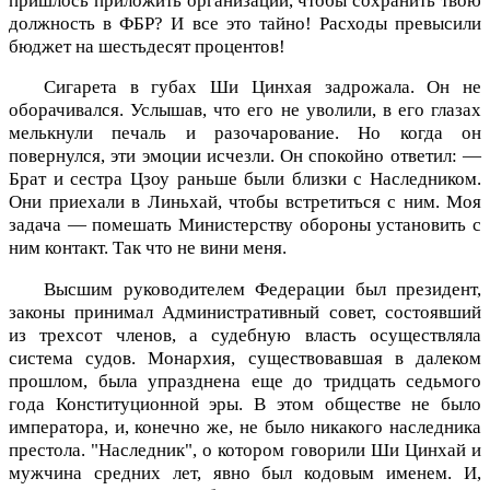
пришлось приложить организации, чтобы сохранить твою
должность в ФБР? И все это тайно! Расходы превысили
бюджет на шестьдесят процентов!
Сигарета в губах Ши Цинхая задрожала. Он не
оборачивался. Услышав, что его не уволили, в его глазах
мелькнули печаль и разочарование. Но когда он
повернулся, эти эмоции исчезли. Он спокойно ответил: —
Брат и сестра Цзоу раньше были близки с Наследником.
Они приехали в Линьхай, чтобы встретиться с ним. Моя
задача — помешать Министерству обороны установить с
ним контакт. Так что не вини меня.
Высшим руководителем Федерации был президент,
законы принимал Административный совет, состоявший
из трехсот членов, а судебную власть осуществляла
система судов. Монархия, существовавшая в далеком
прошлом, была упразднена еще до тридцать седьмого
года Конституционной эры. В этом обществе не было
императора, и, конечно же, не было никакого наследника
престола. "Наследник", о котором говорили Ши Цинхай и
мужчина средних лет, явно был кодовым именем. И,