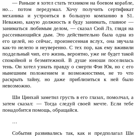
— Раньше я хотел стать техником на боевом корабле,
но… потом передумал. Хочу получить сертификат
механика и устроиться в большую компанию в S1.
Неважно, какую должность я буду занимать, главное —
заниматься любимым делом, — сказал Сюй Лэ, глядя на
рассеивающийся дым. Это действительно была одна из
его целей, но сейчас, произнесенная вслух, она звучала
как-то нелепо и неуверенно. С тех пор, как ему вживили
поддельный чип, его жизнь, вероятно, уже не будет такой
спокойной и безмятежной. В душе юноши поселилась
тень. Он хотел узнать правду о смерти Фэн Юя, но с его
нынешним положением и возможностями, не то что
раскрыть тайну, но даже приблизиться к ней было
невозможно.
Ши Цинхай заметил грусть в его глазах, помолчал, а
затем сказал: — Тогда следуй своей мечте. Если тебе
понадобится помощь, обращайся.
…
События развивались так, как и предполагал Ши