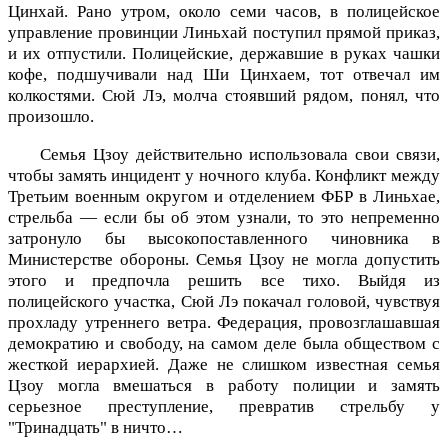
Цинхай. Рано утром, около семи часов, в полицейское
управление провинции Линьхай поступил прямой приказ,
и их отпустили. Полицейские, державшие в руках чашки
кофе, подшучивали над Ши Цинхаем, тот отвечал им
колкостями. Сюй Лэ, молча стоявший рядом, понял, что
произошло.
Семья Цзоу действительно использовала свои связи,
чтобы замять инцидент у ночного клуба. Конфликт между
Третьим военным округом и отделением ФБР в Линьхае,
стрельба — если бы об этом узнали, то это непременно
затронуло бы высокопоставленного чиновника в
Министерстве обороны. Семья Цзоу не могла допустить
этого и предпочла решить все тихо. Выйдя из
полицейского участка, Сюй Лэ покачал головой, чувствуя
прохладу утреннего ветра. Федерация, провозглашавшая
демократию и свободу, на самом деле была обществом с
жесткой иерархией. Даже не слишком известная семья
Цзоу могла вмешаться в работу полиции и замять
серьезное преступление, превратив стрельбу у
"Тринадцать" в ничто…