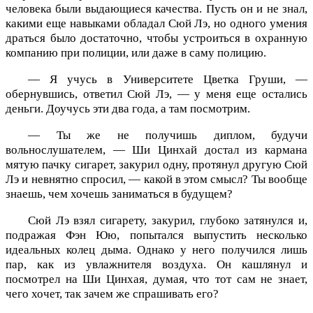
человека были выдающиеся качества. Пусть он и не знал,
какими еще навыками обладал Сюй Лэ, но одного умения
драться было достаточно, чтобы устроиться в охранную
компанию при полиции, или даже в саму полицию.
— Я учусь в Университете Цветка Груши, —
обернувшись, ответил Сюй Лэ, — у меня еще остались
деньги. Доучусь эти два года, а там посмотрим.
— Ты же не получишь диплом, будучи
вольнослушателем, — Ши Цинхай достал из кармана
мятую пачку сигарет, закурил одну, протянул другую Сюй
Лэ и невнятно спросил, — какой в этом смысл? Ты вообще
знаешь, чем хочешь заниматься в будущем?
Сюй Лэ взял сигарету, закурил, глубоко затянулся и,
подражая Фэн Юю, попытался выпустить несколько
идеальных колец дыма. Однако у него получился лишь
пар, как из увлажнителя воздуха. Он кашлянул и
посмотрел на Ши Цинхая, думая, что тот сам не знает,
чего хочет, так зачем же спрашивать его?