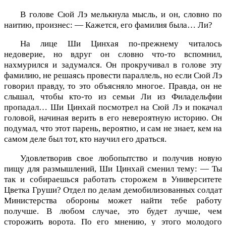
В голове Сюй Лэ мелькнула мысль, и он, словно по
наитию, произнес: — Кажется, его фамилия была… Ли?
На лице Ши Цинхая по-прежнему читалось
недоверие, но вдруг он словно что-то вспомнил,
нахмурился и задумался. Он прокручивал в голове эту
фамилию, не решаясь провести параллель, но если Сюй Лэ
говорил правду, то это объясняло многое. Правда, он не
слышал, чтобы кто-то из семьи Ли из Филадельфии
пропадал… Ши Цинхай посмотрел на Сюй Лэ и покачал
головой, начиная верить в его невероятную историю. Он
подумал, что этот парень, вероятно, и сам не знает, кем на
самом деле был тот, кто научил его драться.
Удовлетворив свое любопытство и получив новую
пищу для размышлений, Ши Цинхай сменил тему: — Ты
так и собираешься работать сторожем в Университете
Цветка Груши? Отдел по делам демобилизованных солдат
Министерства обороны может найти тебе работу
получше. В любом случае, это будет лучше, чем
сторожить ворота. По его мнению, у этого молодого