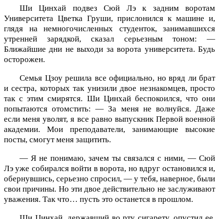
Ши Цинхай подвез Сюй Лэ к задним воротам
Университета Цветка Груши, прислонился к машине и,
глядя на немногочисленных студенток, занимавшихся
утренней зарядкой, сказал серьезным тоном: —
Ближайшие дни не выходи за ворота университета. Будь
осторожен.
Семья Цзоу решила все официально, но вряд ли брат
и сестра, которых так унизили двое незнакомцев, просто
так с этим смирятся. Ши Цинхай беспокоился, что они
попытаются отомстить: — За меня не волнуйся. Даже
если меня уволят, я все равно выпускник Первой военной
академии. Мои преподаватели, занимающие высокие
посты, смогут меня защитить.
— Я не понимаю, зачем ты связался с ними, — Сюй
Лэ уже собирался войти в ворота, но вдруг остановился и,
обернувшись, серьезно спросил, — у тебя, наверное, были
свои причины. Но эти двое действительно не заслуживают
уважения. Так что… пусть это останется в прошлом.
Ши Цинхай, державший во рту сигарету, опустил ее.