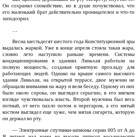
Он сохранял спокойствие, но в душе почувствовал, что
его маленький брат действительно проницателен и что-то
заподозрил.
…
Весна шестьдесят шестого года Конституционной эры
выдалась жаркой. Уже в конце апреля стояла такая жара,
словно лето наступило раньше времени. Системы
кондиционирования в зданиях Линьхая работали на
полную мощность, создавая приятную прохладу для
работающих людей. Однако на крыше самого высокого
здания Линьхая, на открытой террасе, двое мужчин не
обращали внимания на жару и вели беседу. Одному из них
было около сорока, он выглядел серьезно, в его мягком
взгляде чувствовалась власть. Второй мужчина был весь
потный, от него пахло потом и перегаром, а его мятый
костюм выглядел еще хуже, чем мятая сигарета, которую
он держал во рту.
— Электронные спутники-шпионы серии 005 от А до
Я летают над нами на высоте пятисот восьмидесяти