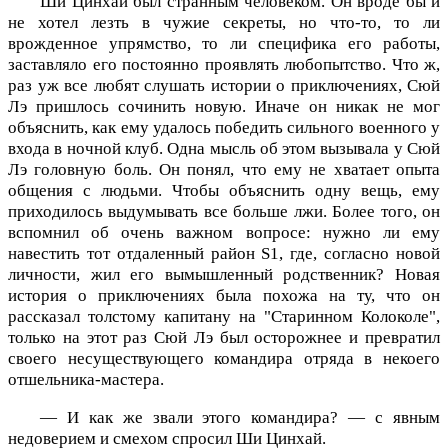
Ши Цинхай был странным человеком. Он вроде бы и
не хотел лезть в чужие секреты, но что-то, то ли
врожденное упрямство, то ли специфика его работы,
заставляло его постоянно проявлять любопытство. Что ж,
раз уж все любят слушать истории о приключениях, Сюй
Лэ пришлось сочинить новую. Иначе он никак не мог
объяснить, как ему удалось победить сильного военного у
входа в ночной клуб. Одна мысль об этом вызывала у Сюй
Лэ головную боль. Он понял, что ему не хватает опыта
общения с людьми. Чтобы объяснить одну вещь, ему
приходилось выдумывать все больше лжи. Более того, он
вспомнил об очень важном вопросе: нужно ли ему
навестить тот отдаленный район S1, где, согласно новой
личности, жил его вымышленный родственник? Новая
история о приключениях была похожа на ту, что он
рассказал толстому капитану на "Старинном Колоколе",
только на этот раз Сюй Лэ был осторожнее и превратил
своего несуществующего командира отряда в некоего
отшельника-мастера.
— И как же звали этого командира? — с явным
недоверием и смехом спросил Ши Цинхай.