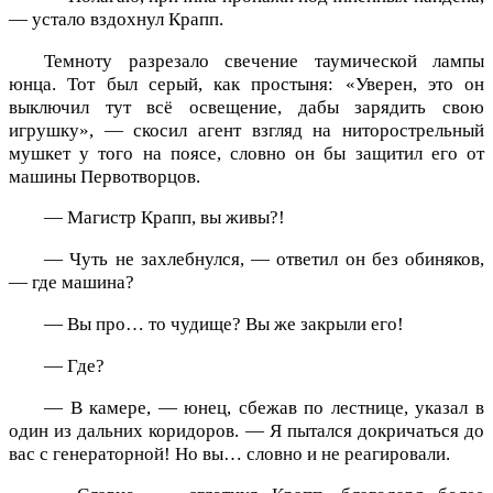
— устало вздохнул Крапп.
Темноту разрезало свечение таумической лампы
юнца. Тот был серый, как простыня: «Уверен, это он
выключил тут всё освещение, дабы зарядить свою
игрушку», — скосил агент взгляд на ниторострельный
мушкет у того на поясе, словно он бы защитил его от
машины Первотворцов.
— Магистр Крапп, вы живы?!
— Чуть не захлебнулся, — ответил он без обиняков,
— где машина?
— Вы про… то чудище? Вы же закрыли его!
— Где?
— В камере, — юнец, сбежав по лестнице, указал в
один из дальних коридоров. — Я пытался докричаться до
вас с генераторной! Но вы… словно и не реагировали.