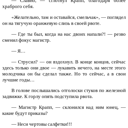
— Славно, — сглотнул Крапп, благодаря более
храброго себя.
«Желательно, там и оставайся, смельчак», — поглядел
он на тягучую оранжевую слизь в своей рвоте.
— Где ты был, когда на нас двоих напали?! — резво
сменил фокус магистр.
— Я…
— Струсил? — он вздохнул. В конце концов, сейчас
здесь только они двое — лукавить нечего, на месте этого
молодчика он бы сделал также. Но то сейчас, а в свои
лучшие годы…
В голове послышались отголоски стуков по железной
задвижке. К горлу опять подступила рвота.
— Магистр Крапп, — склонился над ним юнец, —
какие будут приказы?
— Неси чертовы салфетки!!!