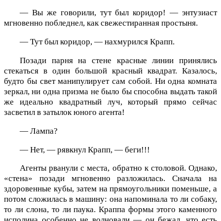
— Вы же говорили, тут был коридор! — энтузиаст
мгновенно побледнел, как свежестиранная простыня.
— Тут был коридор, — нахмурился Крапп.
Позади парня на стене красные линии принялись
стекаться в один большой красный квадрат. Казалось,
будто бы свет манипулирует сам собой. Ни одна комната
зеркал, ни одна призма не было бы способна выдать такой
же идеально квадратный луч, который прямо сейчас
засветил в затылок юного агента!
— Лампа?
— Нет, — рявкнул Крапп, — беги!!!
Агенты рванули с места, обратно к столовой. Однако,
«стена» позади мгновенно разложилась. Сначала на
здоровенные кубы, затем на прямоугольники поменьше, а
потом сложилась в машину: она напоминала то ли собаку,
то ли слона, то ли паука. Краппа формы этого каменного
исполина особенно не волновали — он бежал, что есть