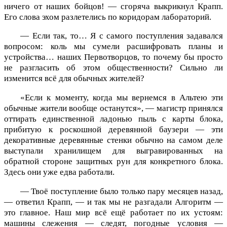
ничего от наших бойцов! — сгоряча выкрикнул Крапп.
Его слова эхом разлетелись по коридорам лабораторий.
— Если так, то… Я с самого поступления задавался
вопросом: коль мы сумели расшифровать планы и
устройства… наших Первотворцов, то почему бы просто
не разгласить об этом общественности? Сильно ли
изменится всё для обычных жителей?
«Если к моменту, когда мы вернемся в Альтею эти
обычные жители вообще останутся», — магистр принялся
оттирать единственной ладонью пыль с карты блока,
прибитую к роскошной деревянной баузери — эти
декоративные деревянные стенки обычно на самом деле
выступали хранилищем для выгравированных на
обратной стороне защитных рун для конкретного блока.
Здесь они уже едва работали.
— Твоё поступление было только пару месяцев назад,
— ответил Крапп, — и так мы не разгадали Алгоритм —
это главное. Наш мир всё ещё работает по их устоям:
машины слежения — следят, погодные условия —