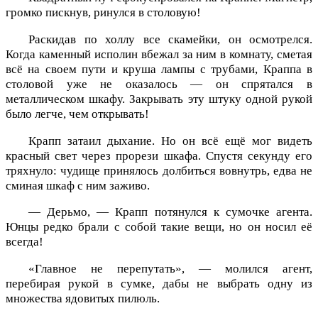
громко пискнув, ринулся в столовую!
Раскидав по холлу все скамейки, он осмотрелся.
Когда каменный исполин вбежал за ним в комнату, сметая
всё на своем пути и круша лампы с трубами, Краппа в
столовой уже не оказалось — он спрятался в
металлическом шкафу. Закрывать эту штуку одной рукой
было легче, чем открывать!
Крапп затаил дыхание. Но он всё ещё мог видеть
красный свет через прорези шкафа. Спустя секунду его
тряхнуло: чудище принялось долбиться вовнутрь, едва не
сминая шкаф с ним заживо.
— Дерьмо, — Крапп потянулся к сумочке агента.
Юнцы редко брали с собой такие вещи, но он носил её
всегда!
«Главное не перепутать», — молился агент,
перебирая рукой в сумке, дабы не выбрать одну из
множества ядовитых пилюль.