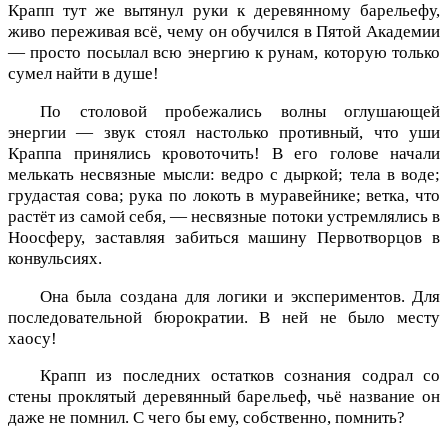
Крапп тут же вытянул руки к деревянному барельефу,
живо переживая всё, чему он обучился в Пятой Академии
— просто посылал всю энергию к рунам, которую только
сумел найти в душе!
По столовой пробежались волны оглушающей
энергии — звук стоял настолько противный, что уши
Краппа принялись кровоточить! В его голове начали
мелькать несвязные мысли: ведро с дыркой; тела в воде;
грудастая сова; рука по локоть в муравейнике; ветка, что
растёт из самой себя, — несвязные потоки устремлялись в
Ноосферу, заставляя забиться машину Первотворцов в
конвульсиях.
Она была создана для логики и экспериментов. Для
последовательной бюрократии. В ней не было месту
хаосу!
Крапп из последних остатков сознания содрал со
стены проклятый деревянный барельеф, чьё название он
даже не помнил. С чего бы ему, собственно, помнить?