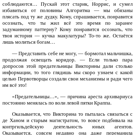
соблюдаются… Пускай этот старик, Норрис, и сумел
избавиться от половины Алгоритма — мы обязаны
плясать под ту же дудку. Кому, спрашивается, понравится
осознать, что ты жил всё это время по заранее
задуманному паттерну? Кому понравится осознать, что
твоя история — кучка макулатуры? То-то же. Остаётся
лишь молиться богам…
— Представить себе не могу, — бормотал мальчишка,
продолжая освещать коридор. — Если только пара
допросов этой предательницы Викторины дали столько
информации, то того глядишь мы скоро узнаем с какой
целью Первотворцы создали свои механизмы и ради чего
им всё это!
«Предательницы…», — причина ареста архивариуса
постоянно менялась по воли левой пятки Краппа.
Оказывается, что Викторина то пыталась связаться с
де Ханом и старым магистратом, то вовсе подбивала на
контргильдейскую деятельность юных агентов.
Оказывается, совсем недавно она даже переманила