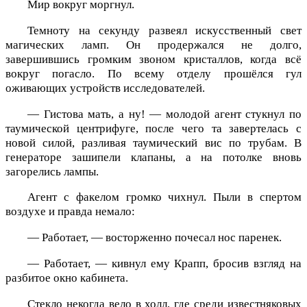
Мир вокруг моргнул.
Темноту на секунду развеял искусственный свет
магических ламп. Он продержался не долго,
завершившись громким звоном кристаллов, когда всё
вокруг погасло. По всему отделу прошёлся гул
оживающих устройств исследователей.
— Гистова мать, а ну! — молодой агент стукнул по
таумической центрифуге, после чего та завертелась с
новой силой, разливая таумический вис по трубам. В
генераторе зашипели клапаны, а на потолке вновь
загорелись лампы.
Агент с факелом громко чихнул. Пыли в спертом
воздухе и правда немало:
— Работает, — восторженно почесал нос паренек.
— Работает, — кивнул ему Крапп, бросив взгляд на
разбитое окно кабинета.
Стекло некогда вело в холл, где среди известняковых