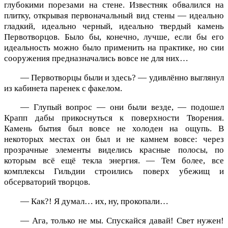
глубокими порезами на стене. Известняк обвалился на
плитку, открывая первоначальный вид стены — идеально
гладкий, идеально черный, идеально твердый камень
Первотворцов. Было бы, конечно, лучше, если бы его
идеальность можно было применить на практике, но сии
сооружения предназначались вовсе не для них…
— Первотворцы были и здесь? — удивлённо выглянул
из кабинета паренек с факелом.
— Глупый вопрос — они были везде, — подошел
Крапп дабы прикоснуться к поверхности Творения.
Камень бытия был вовсе не холоден на ощупь. В
некоторых местах он был и не камнем вовсе: через
прозрачные элементы виделись красные полосы, по
которым всё ещё текла энергия. — Тем более, все
комплексы Гильдии строились поверх убежищ и
обсерваторий творцов.
— Как?! Я думал… их, ну, прокопали…
— Ага, только не мы. Спускайся давай! Свет нужен!