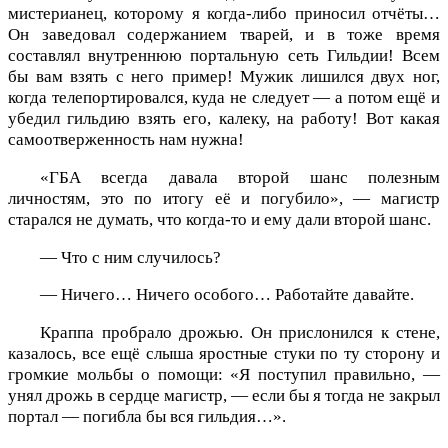
мистерианец, которому я когда-либо приносил отчёты…
Он заведовал содержанием тварей, и в тоже время
составлял внутреннюю портальную сеть Гильдии! Всем
бы вам взять с него пример! Мужик лишился двух ног,
когда телепортировался, куда не следует — а потом ещё и
убедил гильдию взять его, калеку, на работу! Вот какая
самоотверженность нам нужна!
«ГБА всегда давала второй шанс полезным
личностям, это по итогу её и погубило», — магистр
старался не думать, что когда-то и ему дали второй шанс.
— Что с ним случилось?
— Ничего… Ничего особого… Работайте давайте.
Краппа пробрало дрожью. Он прислонился к стене,
казалось, все ещё слыша яростные стуки по ту сторону и
громкие мольбы о помощи: «Я поступил правильно, —
унял дрожь в сердце магистр, — если бы я тогда не закрыл
портал — погибла бы вся гильдия…».