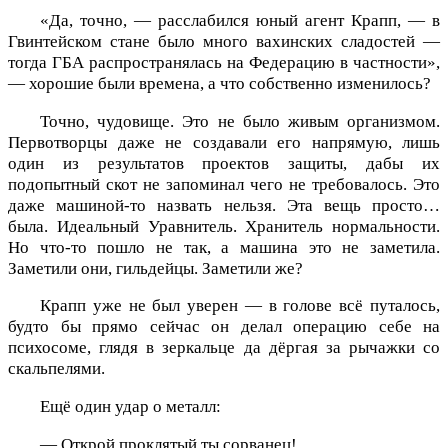
«Да, точно, — расслабился юный агент Крапп, — в
Гвинтейском стане было много вахинских сладостей —
тогда ГБА распространялась на Федерацию в частности»,
— хорошие были времена, а что собственно изменилось?
Точно, чудовище. Это не было живым организмом.
Первотворцы даже не создавали его напрямую, лишь
один из результатов проектов защиты, дабы их
подопытный скот не запоминал чего не требовалось. Это
даже машиной-то назвать нельзя. Эта вещь просто…
была. Идеальный Уравнитель. Хранитель нормальности.
Но что-то пошло не так, а машина это не заметила.
Заметили они, гильдейцы. Заметили же?
Крапп уже не был уверен — в голове всё путалось,
будто бы прямо сейчас он делал операцию себе на
психосоме, глядя в зеркальце да дёргая за рычажки со
скальпелями.
Ещё один удар о металл:
— Открой проклятый ты сорванец!