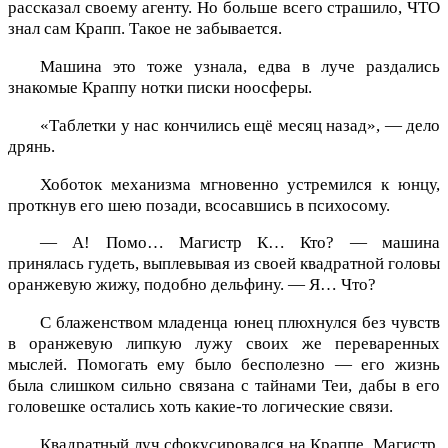
рассказал своему агенту. Но больше всего страшило, ЧТО
знал сам Крапп. Такое не забывается.
Машина это тоже узнала, едва в луче раздались
знакомые Краппу нотки писки ноосферы.
«Таблетки у нас кончились ещё месяц назад», — дело
дрянь.
Хоботок механизма мгновенно устремился к юнцу,
проткнув его шею позади, всосавшись в психосому.
— А! Помо… Магистр К… Кто? — машина
принялась гудеть, выплевывая из своей квадратной головы
оранжевую жижу, подобно дельфину. — Я… Что?
С блаженством младенца юнец плюхнулся без чувств
в оранжевую липкую лужу своих же переваренных
мыслей. Помогать ему было бесполезно — его жизнь
была слишком сильно связана с тайнами Теи, дабы в его
головешке остались хоть какие-то логические связи.
Квадратный луч сфокусировался на Краппе. Магистр,