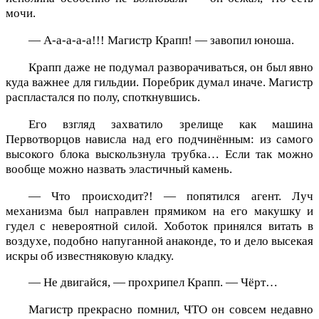
мочи.
— А-а-а-а-а!!! Магистр Крапп! — завопил юноша.
Крапп даже не подумал разворачиваться, он был явно
куда важнее для гильдии. Поребрик думал иначе. Магистр
распластался по полу, споткнувшись.
Его взгляд захватило зрелище как машина
Первотворцов нависла над его подчинённым: из самого
высокого блока выскользнула трубка… Если так можно
вообще можно назвать эластичный камень.
— Что происходит?! — попятился агент. Луч
механизма был направлен прямиком на его макушку и
гудел с невероятной силой. Хоботок принялся витать в
воздухе, подобно напуганной анаконде, то и дело высекая
искры об известняковую кладку.
— Не двигайся, — прохрипел Крапп. — Чёрт…
Магистр прекрасно помнил, ЧТО он совсем недавно