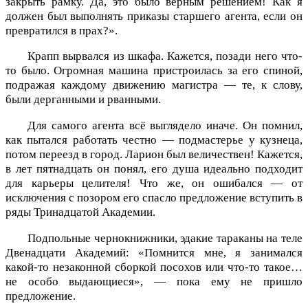
закрыть рамку. Да, это было верным решением! Как я
должен был выполнять приказы старшего агента, если он
превратился в прах?».
Крапп вырвался из шкафа. Кажется, позади него что-
то было. Огромная машина пристроилась за его спиной,
подражая каждому движению магистра — те, к слову,
были дерганными и рванными.
Для самого агента всё выглядело иначе. Он помнил,
как пытался работать честно — подмастерье у кузнеца,
потом переезд в город. Ларион был величествен! Кажется,
в лет пятнадцать он понял, его душа идеально подходит
для карьеры целителя! Что же, он ошибался — от
исключения с позором его спасло предложение вступить в
ряды Тринадцатой Академии.
Подпольные чернокнижники, эдакие тараканы на теле
Двенадцати Академий: «Помнится мне, я занимался
какой-то незаконной сборкой посохов или что-то такое…
не особо выдающиеся», — пока ему не пришло
предложение.