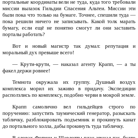
портальные координаты вели не туда, куда того требовали
миссии вылазок Гильдии Спасения Альтеи. Миссии эти
были пока что только на бумаге. Точнее, спешили туда —
пока решили ничего не записывать. Какой толк марать
бумагу, если ещё не понятно смогут ли они заставить
порталы работать?
Вот и новый магистр так думал: репутация и
моральный дух превыше всего!
— Крути-крути, — наказал агенту Крапп, — а ты
факел держи ровнее!
Темнота окружала их группу. Душный воздух
комплекса морил их заживо в придачу. Экспедиции
расползлись по комплексу, подобно черви в мокрой земле.
Крапп самолично вел гильдейцев строго по
поручению: запустить таумический генератор, разыскать
табличку, разблокировать подъемник и прокинуть канат
до портального холла, дабы прокинуть туда табличку.
В словах Фотини и Шарлотты план звучал так, будто