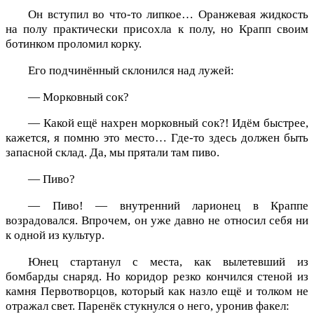
Он вступил во что-то липкое… Оранжевая жидкость
на полу практически присохла к полу, но Крапп своим
ботинком проломил корку.
Его подчинённый склонился над лужей:
— Морковный сок?
— Какой ещё нахрен морковный сок?! Идём быстрее,
кажется, я помню это место… Где-то здесь должен быть
запасной склад. Да, мы прятали там пиво.
— Пиво?
— Пиво! — внутренний ларионец в Краппе
возрадовался. Впрочем, он уже давно не относил себя ни
к одной из культур.
Юнец стартанул с места, как вылетевший из
бомбарды снаряд. Но коридор резко кончился стеной из
камня Первотворцов, который как назло ещё и толком не
отражал свет. Паренёк стукнулся о него, уронив факел: