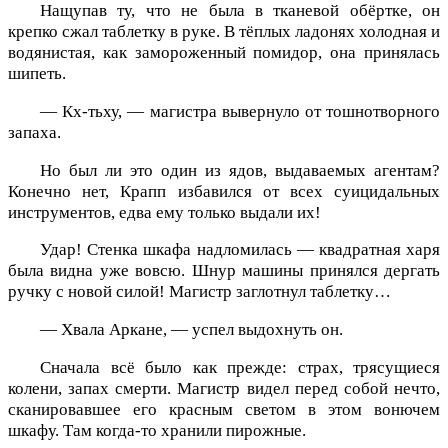
Нащупав ту, что не была в тканевой обёртке, он
крепко сжал таблетку в руке. В тёплых ладонях холодная и
водянистая, как замороженный помидор, она принялась
шипеть.
— Кх-тьху, — магистра вывернуло от тошнотворного
запаха.
Но был ли это один из ядов, выдаваемых агентам?
Конечно нет, Крапп избавился от всех суицидальных
инструментов, едва ему только выдали их!
Удар! Стенка шкафа надломилась — квадратная харя
была видна уже вовсю. Шнур машины принялся дергать
ручку с новой силой! Магистр заглотнул таблетку…
— Хвала Аркане, — успел выдохнуть он.
Сначала всё было как прежде: страх, трясущиеся
колени, запах смерти. Магистр видел перед собой нечто,
сканировавшее его красным светом в этом вонючем
шкафу. Там когда-то хранили пирожные.