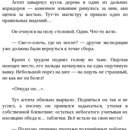
Агент швырнул кусок дерева в один из дальних
коридоров — каменное изваяние ринулось за ним, аки
щенок за костью. Тут-то магистру и пришло одно из
правильных видений…
Он очнулся на полу столовой. Один. Что-то жгло.
— Сво-о-олочь, где их носит? — другие экспедиции
уже должны были вернуться к точке сбора.
Крапп с трудом поднял голову во тьме. Ощупав
ноющее место, его пальцы наткнулись на едва ощутимую
вавку. Небольшой порез на шее — на ощупь не страшный,
но как же он болел!
«Откуда он…».
Тут агента обильно вырвало. Подняться он так и не
успел, а посему он принялся задыхаться, утопая в
собственной блевотине: остатках небогатого учитывая их
изоляцию обеда и… таблетки. Всё встало на свои места!
— Полагаю, причина пропажи подчинённых найдена,