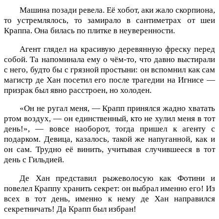
Машина позади ревела. Её хобот, аки жало скорпиона,
то устремлялось, то замирало в сантиметрах от шеи
Краппа. Она билась по плитке в неуверенности.
Агент глядел на красивую деревянную фреску перед
собой. Та напоминала ему о чём-то, что давно выстирали
с него, будто бы с грязной простыни: он вспомнил как сам
магистр де Хан посетил его после трагедии на Игнисе —
призрак был явно расстроен, но холоден.
«Он не ругал меня, — Крапп принялся жадно хватать
ртом воздух, — он единственный, кто не хулил меня в тот
день!», — вовсе наоборот, тогда пришел к агенту с
подарком. Девица, казалось, такой же напуганной, как и
он сам. Трудно её винить, учитывая случившееся в тот
день с Гильдией.
Де Хан представил рыжеволосую как Фотини и
повелел Краппу хранить секрет: он выбрал именно его! Из
всех в тот день, именно к нему де Хан направился
секретничать! Да Крапп был избран!