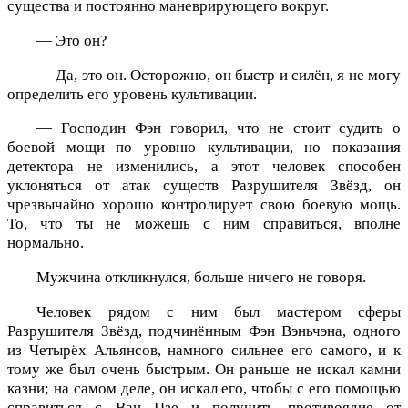
существа и постоянно маневрирующего вокруг.
— Это он?
— Да, это он. Осторожно, он быстр и силён, я не могу
определить его уровень культивации.
— Господин Фэн говорил, что не стоит судить о
боевой мощи по уровню культивации, но показания
детектора не изменились, а этот человек способен
уклоняться от атак существ Разрушителя Звёзд, он
чрезвычайно хорошо контролирует свою боевую мощь.
То, что ты не можешь с ним справиться, вполне
нормально.
Мужчина откликнулся, больше ничего не говоря.
Человек рядом с ним был мастером сферы
Разрушителя Звёзд, подчинённым Фэн Вэньчэна, одного
из Четырёх Альянсов, намного сильнее его самого, и к
тому же был очень быстрым. Он раньше не искал камни
казни; на самом деле, он искал его, чтобы с его помощью
справиться с Ван Цзе и получить противоядие от