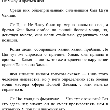
Не Чжоу и братьев Фэн.
Среди них общепризнанным сильнейшим был Цзун
Чэнпин.
Ле Цю и Не Чжоу были примерно равны по силе, а
братья Фэн были слабее по личной боевой мощи, но,
действуя вместе, они могли стабильно удерживать свои
позиции.
Когда люди, собиравшие камни казни, прибыли, Ле
Цю тут же спросила о причине. Узнав, она пришла в
ярость: — Какая наглость, это же откровенное нарушение
правил Павильона Замка.
Фэн Вэньшэн низким голосом сказал: — Сила этого
человека неизвестна, но у него определённо есть боевая
мощь мастера сферы Полной Звезды, с ним нелегко
справиться.
Ле Цю холодно фыркнула: — Что тут сложного? Раз
его здесь нет, значит, он не смеет противостоять нам в
открытую. Я пойду и прикончу его.