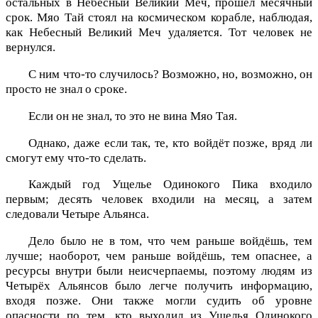
остальных в Небесный Великий Меч, прошёл месячный
срок. Мяо Тай стоял на космическом корабле, наблюдая,
как Небесный Великий Меч удаляется. Тот человек не
вернулся.
С ним что-то случилось? Возможно, но, возможно, он
просто не знал о сроке.
Если он не знал, то это не вина Мяо Тая.
Однако, даже если так, те, кто войдёт позже, вряд ли
смогут ему что-то сделать.
Каждый год Ущелье Одинокого Пика входило
первым; десять человек входили на месяц, а затем
следовали Четыре Альянса.
Дело было не в том, что чем раньше войдёшь, тем
лучше; наоборот, чем раньше войдёшь, тем опаснее, а
ресурсы внутри были неисчерпаемы, поэтому людям из
Четырёх Альянсов было легче получить информацию,
входя позже. Они также могли судить об уровне
опасности по тем, кто выходил из Ущелья Одинокого