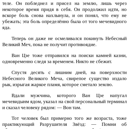
теле. Он побледнел и присел на землю, лишь через
некоторое время придя в себя. Он продолжил идти, но
вскоре боль снова нахлынула, и он понял, что ему не
убежать; эта боль определённо была от того мечевидного
яда.
Теперь он даже не осмеливался покинуть Небесный
Великий Меч, пока не получит противоядие.
Ван Цзе тоже отправился на поиски камней казни,
одновременно следя за временем. Никто не сбежит.
Спустя десять с лишним дней, на поверхности
Небесного Великого Меча, свирепое существо издало
рык, изрыгая жаркое пламя, которое сметало землю.
Вдали мужчина, которого Ван Цзе напугал
мечевидынм ядом, указал на свой персональный терминал
и сказал человеку рядом: — Вон там.
Тот человек был примерно того же возраста, тоже
практикующий Разрушителя Звёзд: — Помни об