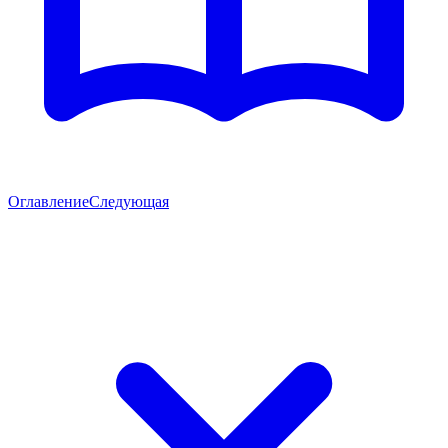
Оглавление
Следующая