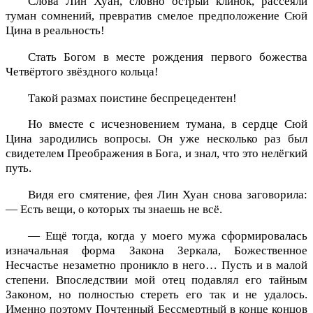
Слова Лин Хуан, словно острый клинок, рассеяли
туман сомнений, превратив смелое предположение Сюй
Цина в реальность!
Стать Богом в месте рождения первого божества
Четвёртого звёздного кольца!
Такой размах поистине беспрецедентен!
Но вместе с исчезновением тумана, в сердце Сюй
Цина зародились вопросы. Он уже несколько раз был
свидетелем Преображения в Бога, и знал, что это нелёгкий
путь.
Видя его смятение, фея Лин Хуан снова заговорила:
— Есть вещи, о которых ты знаешь не всё.
— Ещё тогда, когда у моего мужа сформировалась
изначальная форма Закона Зеркала, Божественное
Несчастье незаметно проникло в него… Пусть и в малой
степени. Впоследствии мой отец подавлял его тайным
Законом, но полностью стереть его так и не удалось.
Именно поэтому Почтенный Бессмертный в конце концов