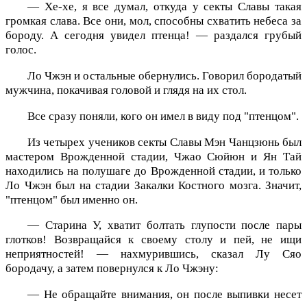
— Хе-хе, я все думал, откуда у секты Славы такая
громкая слава. Все они, мол, способны схватить небеса за
бороду. А сегодня увидел птенца! — раздался грубый
голос.
Ло Чжэн и остальные обернулись. Говорил бородатый
мужчина, покачивая головой и глядя на их стол.
Все сразу поняли, кого он имел в виду под "птенцом".
Из четырех учеников секты Славы Мэн Чанцзюнь был
мастером Врожденной стадии, Чжао Сюйюн и Ян Тай
находились на полушаге до Врожденной стадии, и только
Ло Чжэн был на стадии Закалки Костного мозга. Значит,
"птенцом" был именно он.
— Старина У, хватит болтать глупости после пары
глотков! Возвращайся к своему столу и пей, не ищи
неприятностей! — нахмурившись, сказал Лу Сяо
бородачу, а затем повернулся к Ло Чжэну:
— Не обращайте внимания, он после выпивки несет