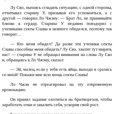
Лу Сяо, пытаясь сгладить ситуацию, с одной стороны,
отчитывал старину У, призывая его успокоиться, а с
другой — говорил Ло Чжэну: — Брат Ло, не принимайте
близко к сердцу. Старина У недавно повздорил с
учениками секты Славы и немного обиделся, поэтому так
говорит…
— Кто меня обидел? Да разве эти ученики секты
Славы способны меня обидеть? Лу Сяо, хватит тут мирить
нас! — старина У не обращал внимания на слова Лу Сяо
и, обращаясь к Ло Чжэну, сказал:
— Эй, малец, если у тебя есть яйца, выходи и сразись
со мной! Покажи мне всю мощь секты Славы!
Ло Чжэн не отреагировал на эту откровенную
провокацию.
Он принял задание охотиться на бритворезов, чтобы
заработать очки и закалить себя, ускорив свой рост.