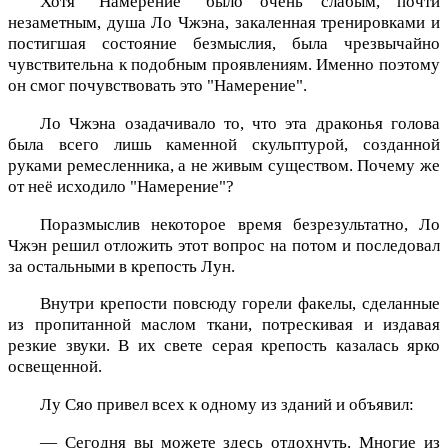
Хотя "Намерение" было очень слабым, почти
незаметным, душа Ло Чжэна, закаленная тренировками и
постигшая состояние безмыслия, была чрезвычайно
чувствительна к подобным проявлениям. Именно поэтому
он смог почувствовать это "Намерение".
Ло Чжэна озадачивало то, что эта драконья голова
была всего лишь каменной скульптурой, созданной
руками ремесленника, а не живым существом. Почему же
от неё исходило "Намерение"?
Поразмыслив некоторое время безрезультатно, Ло
Чжэн решил отложить этот вопрос на потом и последовал
за остальными в крепость Лун.
Внутри крепости повсюду горели факелы, сделанные
из пропитанной маслом ткани, потрескивая и издавая
резкие звуки. В их свете серая крепость казалась ярко
освещенной.
Лу Сяо привел всех к одному из зданий и объявил:
— Сегодня вы можете здесь отдохнуть. Многие из