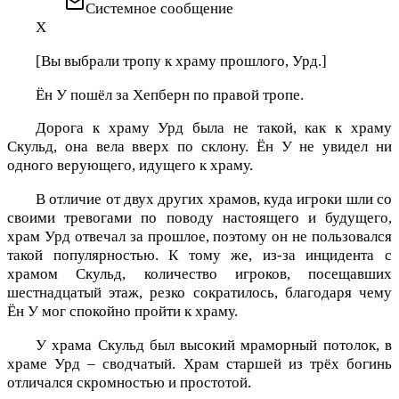
email
Системное сообщение
X
[Вы выбрали тропу к храму прошлого, Урд.]
Ён У пошёл за Хепберн по правой тропе.
Дорога к храму Урд была не такой, как к храму
Скульд, она вела вверх по склону. Ён У не увидел ни
одного верующего, идущего к храму.
В отличие от двух других храмов, куда игроки шли со
своими тревогами по поводу настоящего и будущего,
храм Урд отвечал за прошлое, поэтому он не пользовался
такой популярностью. К тому же, из-за инцидента с
храмом Скульд, количество игроков, посещавших
шестнадцатый этаж, резко сократилось, благодаря чему
Ён У мог спокойно пройти к храму.
У храма Скульд был высокий мраморный потолок, в
храме Урд – сводчатый. Храм старшей из трёх богинь
отличался скромностью и простотой.