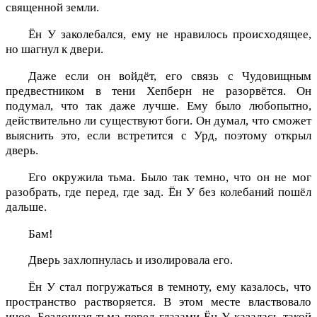
священной земли.
Ён У заколебался, ему не нравилось происходящее,
но шагнул к двери.
Даже если он войдёт, его связь с Чудовищным
предвестником в тени Хепберн не разорвётся. Он
подумал, что так даже лучше. Ему было любопытно,
действительно ли существуют боги. Он думал, что сможет
выяснить это, если встретится с Урд, поэтому открыл
дверь.
Его окружила тьма. Было так темно, что он не мог
разобрать, где перед, где зад. Ён У без колебаний пошёл
дальше.
Бам!
Дверь захлопнулась и изолировала его.
Ён У стал погружаться в темноту, ему казалось, что
пространство растворяется. В этом месте властвовало
иное. Бездонная тьма перед глазами Ён У казалась такой