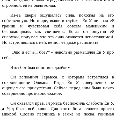
огромной, ей не было конца.
Из-за двери ощущалась сила, похожая на его
собственную. Но шире, выше и глубже. Ён У не знал её
границ и чувствовал себя совсем маленьким и
беспомощным, как светлячок. Когда он ощутил её
снаружи, подумал, что эта сила окажется непостижимой.
Но встретившись с ней, не мог её даже распознать.
"Это и есть... бог?"
– невольно размышлял Ён У про
себя.
Этот бог был поистине далёким.
Он вспомнил Гермеса, с которым встретился в
сокровищнице Олимпа. Тогда Ён У совершенно не
ощущал его присутствия. Сейчас перед ним было нечто
совершенно противоположное.
Он оказался прав. Гермеса беспокоила слабость Ён У,
а Урд было всё равно. Для этого бога человек просто
микроб. Словно песчинка в замке из песка, гонимая