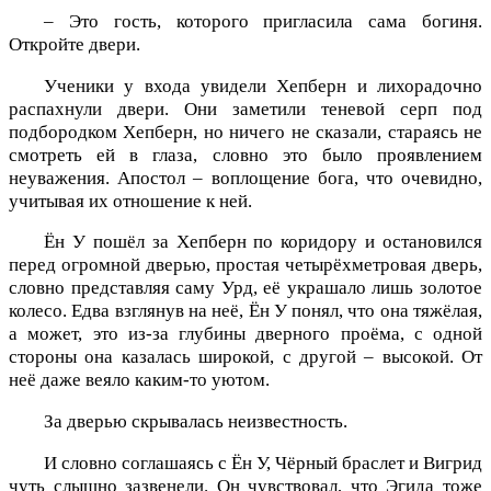
– Это гость, которого пригласила сама богиня.
Откройте двери.
Ученики у входа увидели Хепберн и лихорадочно
распахнули двери. Они заметили теневой серп под
подбородком Хепберн, но ничего не сказали, стараясь не
смотреть ей в глаза, словно это было проявлением
неуважения. Апостол – воплощение бога, что очевидно,
учитывая их отношение к ней.
Ён У пошёл за Хепберн по коридору и остановился
перед огромной дверью, простая четырёхметровая дверь,
словно представляя саму Урд, её украшало лишь золотое
колесо. Едва взглянув на неё, Ён У понял, что она тяжёлая,
а может, это из-за глубины дверного проёма, с одной
стороны она казалась широкой, с другой – высокой. От
неё даже веяло каким-то уютом.
За дверью скрывалась неизвестность.
И словно соглашаясь с Ён У, Чёрный браслет и Вигрид
чуть слышно зазвенели. Он чувствовал, что Эгида тоже