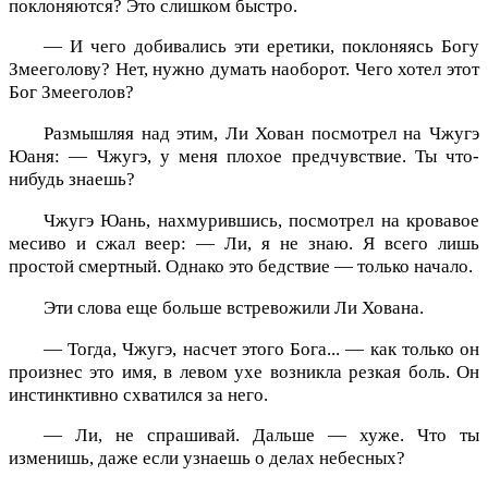
поклоняются? Это слишком быстро.
— И чего добивались эти еретики, поклоняясь Богу
Змееголову? Нет, нужно думать наоборот. Чего хотел этот
Бог Змееголов?
Размышляя над этим, Ли Хован посмотрел на Чжугэ
Юаня: — Чжугэ, у меня плохое предчувствие. Ты что-
нибудь знаешь?
Чжугэ Юань, нахмурившись, посмотрел на кровавое
месиво и сжал веер: — Ли, я не знаю. Я всего лишь
простой смертный. Однако это бедствие — только начало.
Эти слова еще больше встревожили Ли Хована.
— Тогда, Чжугэ, насчет этого Бога... — как только он
произнес это имя, в левом ухе возникла резкая боль. Он
инстинктивно схватился за него.
— Ли, не спрашивай. Дальше — хуже. Что ты
изменишь, даже если узнаешь о делах небесных?