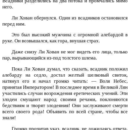
Всадники разделились на два потока и промчались мимо
него.
Ли Хован обернулся. Один из всадников остановился
перед ним.
Это был высокий мужчина с огромной алебардой в
руке. Он возвышался, как гора, внушая страх.
Даже снизу Ли Хован не мог видеть его лица, только
пар, вырывающийся из-под толстого шлема.
Пока Ли Хован думал, что сказать, всадник положил
алебарду на седло, достал желтый шелковый свиток,
натянул его и начал громко читать: — Воля Небес,
принятая Императором! В последнее время в Великой Лян
участились случаи возрождения еретических учений. Эти
злодеи смущают народ своими речами, поклоняются
бедствиям и творят злодеяния! Они заслуживают смерти
всего своего рода! Объявить по всей стране, чтобы все
знали!
Громко прочитав указ, всадник, не дожидаясь ответа,