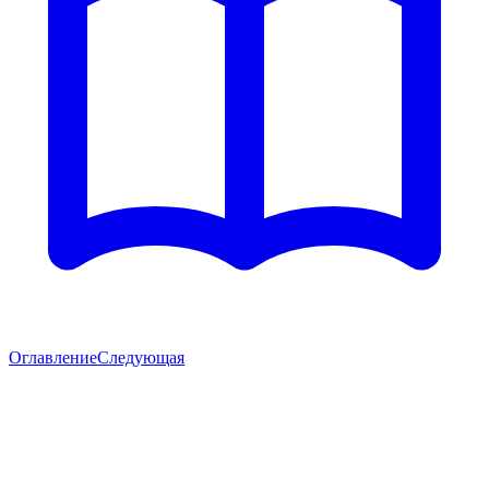
Оглавление
Следующая