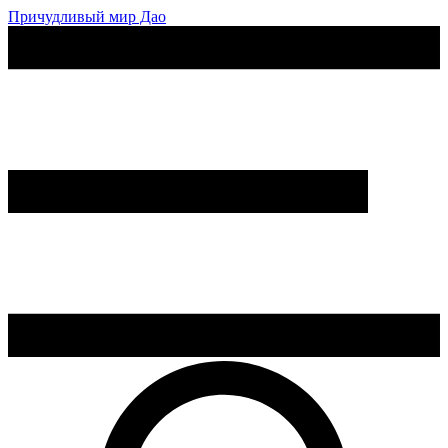
Причудливый мир Дао