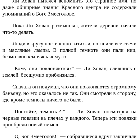
Ли Хован пытался вспомнить это странное имя, но
даже обширные знания Красного центра не содержали
упоминаний о Боге Змееголове.
Пока Ли Хован размышлял, жители деревни начали
что-то делать.
Люди в кругу постепенно затихли, погасили все свечи
и масляные лампы. В полной темноте они пали ниц,
безмолвно кланяясь чему-то.
"Кому они поклоняются?" — Ли Хован, слившись с
землей, бесшумно приблизился.
Сначала он подумал, что они поклоняются огромному
баньяну, но это оказалось не так. Они смотрели в сторону,
где кроме темноты ничего не было.
"Постойте, темнота?!" — Ли Хован посмотрел на
черные повязки на плечах у каждого. Теперь эти повязки
приобрели новый смысл.
"О, Бог Змееголов!" — собравшиеся вдруг закричали