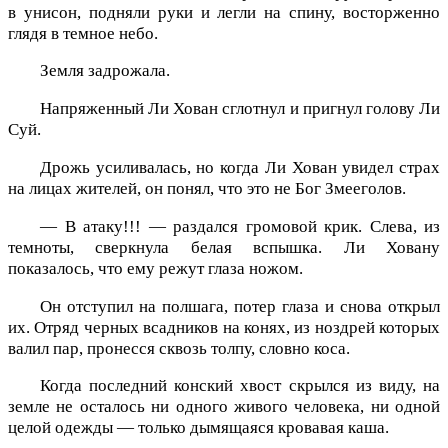
в унисон, подняли руки и легли на спину, восторженно
глядя в темное небо.
Земля задрожала.
Напряженный Ли Хован сглотнул и пригнул голову Ли
Суй.
Дрожь усиливалась, но когда Ли Хован увидел страх
на лицах жителей, он понял, что это не Бог Змееголов.
— В атаку!!! — раздался громовой крик. Слева, из
темноты, сверкнула белая вспышка. Ли Ховану
показалось, что ему режут глаза ножом.
Он отступил на полшага, потер глаза и снова открыл
их. Отряд черных всадников на конях, из ноздрей которых
валил пар, пронесся сквозь толпу, словно коса.
Когда последний конский хвост скрылся из виду, на
земле не осталось ни одного живого человека, ни одной
целой одежды — только дымящаяся кровавая каша.