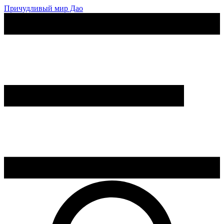
Причудливый мир Дао