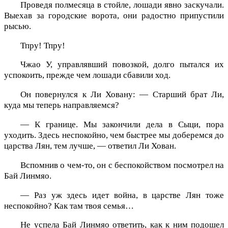
Проведя полмесяца в стойле, лошади явно заскучали.
Выехав за городские ворота, они радостно припустили
рысью.
Тпру! Тпру!
Чжао У, управлявший повозкой, долго пытался их
успокоить, прежде чем лошади сбавили ход.
Он повернулся к Ли Ховану: — Старший брат Ли,
куда мы теперь направляемся?
— К границе. Мы закончили дела в Сыци, пора
уходить. Здесь неспокойно, чем быстрее мы доберемся до
царства Лян, тем лучше, — ответил Ли Хован.
Вспомнив о чем-то, он с беспокойством посмотрел на
Бай Линмяо.
— Раз уж здесь идет война, в царстве Лян тоже
неспокойно? Как там твоя семья…
Не успела Бай Линмяо ответить, как к ним подошел