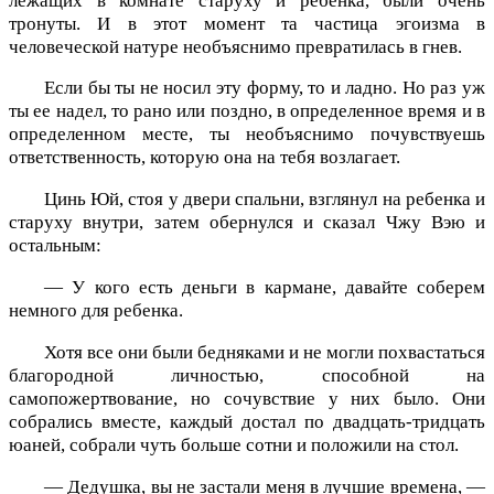
лежащих в комнате старуху и ребенка, были очень
тронуты. И в этот момент та частица эгоизма в
человеческой натуре необъяснимо превратилась в гнев.
Если бы ты не носил эту форму, то и ладно. Но раз уж
ты ее надел, то рано или поздно, в определенное время и в
определенном месте, ты необъяснимо почувствуешь
ответственность, которую она на тебя возлагает.
Цинь Юй, стоя у двери спальни, взглянул на ребенка и
старуху внутри, затем обернулся и сказал Чжу Вэю и
остальным:
— У кого есть деньги в кармане, давайте соберем
немного для ребенка.
Хотя все они были бедняками и не могли похвастаться
благородной личностью, способной на
самопожертвование, но сочувствие у них было. Они
собрались вместе, каждый достал по двадцать-тридцать
юаней, собрали чуть больше сотни и положили на стол.
— Дедушка, вы не застали меня в лучшие времена, —