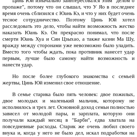
Цинь Юй изначально заинтересовался этим "делом о
пропаже", потому что он слышал, что У Яо в последнее
время очень сблизился с Юань Кэ, и что у них будет очень
тесное сотрудничество. Поэтому Цинь Юй хотел
расследовать это дело, чтобы найти возможность жестко
наказать Юань Кэ. Он прекрасно понимал, что после
смерти Юань Хуа и Син Цзыхао, а также казни Ма Шу,
вражду между сторонами уже невозможно было уладить.
Вместо того чтобы ждать, пока противник нанесет удар
первым, лучше было самому найти возможность и
нанести удар.
Но после более глубокого знакомства с семьей
жертвы, Цинь Юй изменил свое отношение.
В семье старика было пять человек: двое пожилых,
двое молодых и маленький мальчик, которому не
исполнилось и трех лет. Основной доход семьи полностью
зависел от молодой пары, и зарплата, которую они
получали каждый месяц в "Барби", едва хватала на
повседневные расходы. Старик же очень любил своего
внука и, когда у него не было дел, искал подработки на