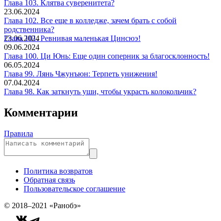
Глава 103. Клятва суверенитета?
23.06.2024
Глава 102. Все еще в колледже, зачем брать с собой
родственника?
23.06.2024
Глава 101. Ревнивая маленькая Цинсюэ!
09.06.2024
Глава 100. Ци Юнь: Еще один соперник за благосклонность!
06.05.2024
Глава 99. Лянь Чжунъюн: Терпеть унижения!
07.04.2024
Глава 98. Как заткнуть уши, чтобы украсть колокольчик?
05.04.2024
Глава 97. Лянь Чжунъюн: Чувствую себя виноватым! Моя
Комментарии
внучка игнорирует меня!
05.04.2024
Глава 96. Версаль Столичного университета!
Правила
04.04.2024
Политика возвратов
Обратная связь
Пользовательское соглашение
© 2018–2021 «Ранобэ»