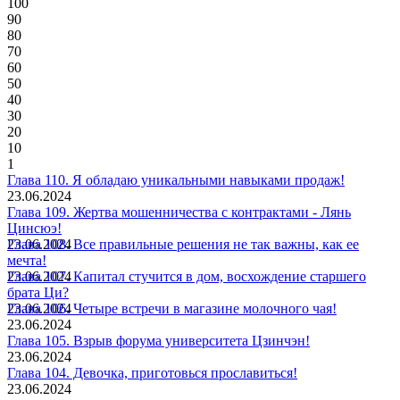
100
90
80
70
60
50
40
30
20
10
1
Глава 110. Я обладаю уникальными навыками продаж!
23.06.2024
Глава 109. Жертва мошенничества с контрактами - Лянь
Цинсюэ!
23.06.2024
Глава 108. Все правильные решения не так важны, как ее
мечта!
23.06.2024
Глава 107. Капитал стучится в дом, восхождение старшего
брата Ци?
23.06.2024
Глава 106. Четыре встречи в магазине молочного чая!
23.06.2024
Глава 105. Взрыв форума университета Цзинчэн!
23.06.2024
Глава 104. Девочка, приготовься прославиться!
23.06.2024