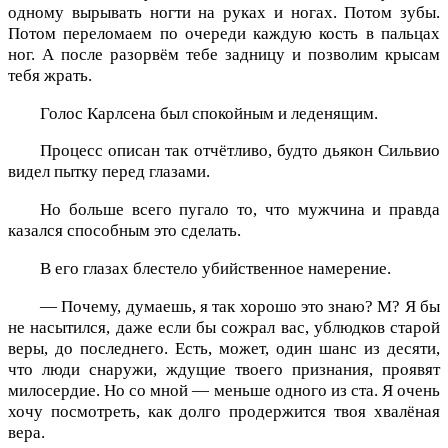
одному вырывать ногти на руках и ногах. Потом зубы.
Потом переломаем по очереди каждую кость в пальцах
ног. А после разорвём тебе задницу и позволим крысам
тебя жрать.
Голос Карлсена был спокойным и леденящим.
Процесс описан так отчётливо, будто дьякон Сильвио
видел пытку перед глазами.
Но больше всего пугало то, что мужчина и правда
казался способным это сделать.
В его глазах блестело убийственное намерение.
— Почему, думаешь, я так хорошо это знаю? М? Я бы
не насытился, даже если бы сожрал вас, ублюдков старой
веры, до последнего. Есть, может, один шанс из десяти,
что люди снаружи, ждущие твоего признания, проявят
милосердие. Но со мной — меньше одного из ста. Я очень
хочу посмотреть, как долго продержится твоя хвалёная
вера.