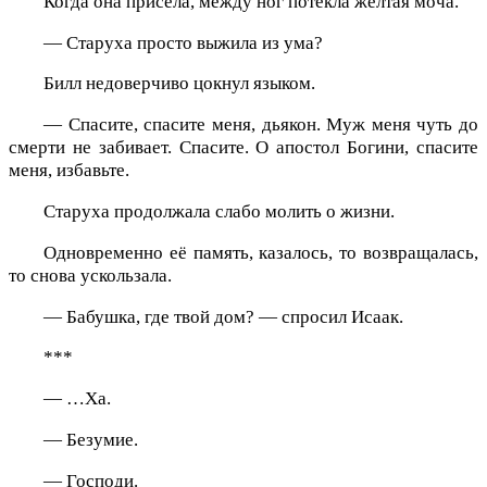
Когда она присела, между ног потекла жёлтая моча.
— Старуха просто выжила из ума?
Билл недоверчиво цокнул языком.
— Спасите, спасите меня, дьякон. Муж меня чуть до
смерти не забивает. Спасите. О апостол Богини, спасите
меня, избавьте.
Старуха продолжала слабо молить о жизни.
Одновременно её память, казалось, то возвращалась,
то снова ускользала.
— Бабушка, где твой дом? — спросил Исаак.
***
— …Ха.
— Безумие.
— Господи.