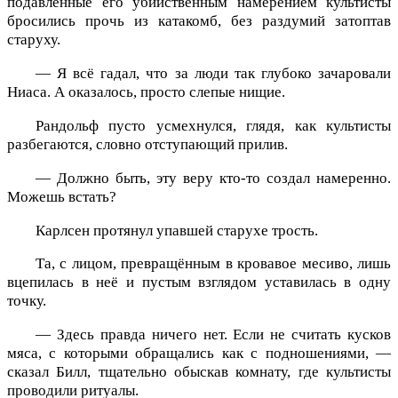
подавленные его убийственным намерением культисты
бросились прочь из катакомб, без раздумий затоптав
старуху.
— Я всё гадал, что за люди так глубоко зачаровали
Ниаса. А оказалось, просто слепые нищие.
Рандольф пусто усмехнулся, глядя, как культисты
разбегаются, словно отступающий прилив.
— Должно быть, эту веру кто-то создал намеренно.
Можешь встать?
Карлсен протянул упавшей старухе трость.
Та, с лицом, превращённым в кровавое месиво, лишь
вцепилась в неё и пустым взглядом уставилась в одну
точку.
— Здесь правда ничего нет. Если не считать кусков
мяса, с которыми обращались как с подношениями, —
сказал Билл, тщательно обыскав комнату, где культисты
проводили ритуалы.