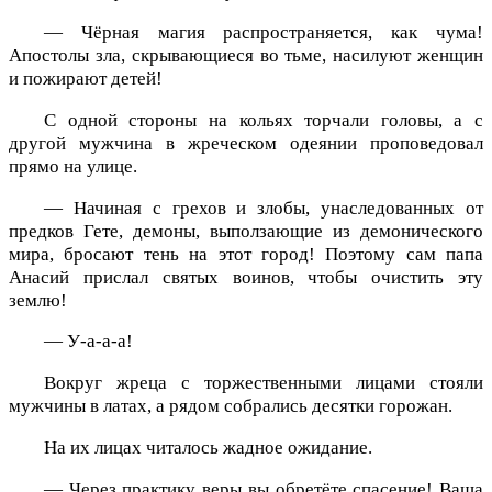
— Чёрная магия распространяется, как чума!
Апостолы зла, скрывающиеся во тьме, насилуют женщин
и пожирают детей!
С одной стороны на кольях торчали головы, а с
другой мужчина в жреческом одеянии проповедовал
прямо на улице.
— Начиная с грехов и злобы, унаследованных от
предков Гете, демоны, выползающие из демонического
мира, бросают тень на этот город! Поэтому сам папа
Анасий прислал святых воинов, чтобы очистить эту
землю!
— У-а-а-а!
Вокруг жреца с торжественными лицами стояли
мужчины в латах, а рядом собрались десятки горожан.
На их лицах читалось жадное ожидание.
— Через практику веры вы обретёте спасение! Ваша