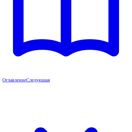
Оглавление
Следующая