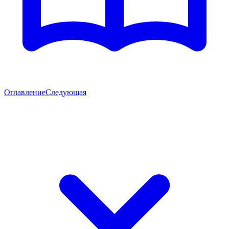
Оглавление
Следующая