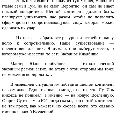
— Я пытался выбить правду из Тун Чжаня, молодого
главы семьи Тун, но не смог. Вероятно, он сам не знает
никакой конкретики. Шестой континент, должно быть,
планирует уничтожить нас разом, чтобы не позволить
сформировать сопротивляющуюся силу, которая может
сдержать их удар.
— Их цель — забрать все ресурсы и истребить нашу
волю к сопротивлению. Наше существование —
препятствие для них. Я думаю, они выберут место, о
котором уже известно, то есть Звёздное Кладбище.
Мастер Юань пробубнил: — Технологический
звёздный регион затих, но атаку с этой стороны мы тоже
не можем игнорировать…
В нынешней ситуации им победить шестой континент
невозможно. Единственная надежда на то, что Лу Инь
никогда не понимал, а именно — на новую Вселенную.
Старик Су из семьи Юй тогда сказал, что пятый континент
не так прост, как кажется, но скорее всего, это связано
именно с новой Вселенной.