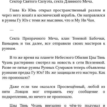
Сектор Святого Силуэта, секта Длинного Меча.
Глава Кэ Юнь открыл пространственный разлом и
через него вошёл в космический корабль. Он направлялся
в руины Гу Юэ с теми же мыслями, что и Му Ни Чан.
…
Секта Призрачного Меча, клан Теневой Бабочки,
Ваньцянь и так далее, все отправили своих мастеров к
руинам.
В то же время на планете Небесного Обилия Цзы Тянь
Чуань растерянно смотрел на новость в сети Вселенной.
Разве не пятые руины Рунных Сумраков теперь объявлены
руинами предка Гу Юэ? Их же защищали его мастера. Как
это произошло?
Даже если там оказался Просвещённый, любой из
пяти Ловцов мог отправить ему сообщение о
подкреплении, но ничего не произошло.
Цзы Тянь Чуань внезапно о чём-то подумал и