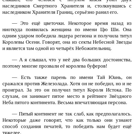
наследников Смертного Хранителя и, столкнувшись с
наследником Хранителя Границ, серьёзно ранил его.
— Это ещё цветочки. Некоторое время назад из
ниоткуда появилась женщина по имени Цю Ши. Она
одним ударом победила лидера региона и получила титул
Королевы Осени. Говорят, она из секты Небесной Звезды
и является там одной из четырёх Небожительниц.
— А я слышал, что у неё два больших достоинства,
поэтому многие прозвали её королева буферов!
— Есть также парень по имени Тай Юань, он
сражался против Железолада. Хотя он не победил, но и не
проиграл. За это он получил титул Короля Истока. По
слухам, он занимает пятое место в рейтинге Звёздного
Неба пятого континента. Весьма впечатляющая персона.
— Пятый континент не так слаб, как предполагалось.
Некоторые даже говорят, что как только они узнают
способ создания печатей, то победить нам будет ещё
тяжелее.