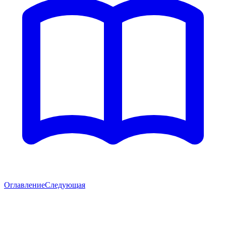
Оглавление
Следующая