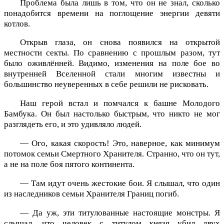
Проблема была лишь в том, что он не знал, сколько
понадобится времени на поглощение энергии девяти
котлов.
Открыв глаза, он снова появился на открытой
местности секты. По сравнению с прошлым разом, тут
было оживлённей. Видимо, изменения на поле бое во
внутренней Вселенной стали многим известны и
большинство неуверенных в себе решили не рисковать.
Наш герой встал и помчался к башне Молодого
Бамбука. Он был настолько быстрым, что никто не мог
разглядеть его, и это удивляло людей.
— Ого, какая скорость! Это, наверное, как минимум
потомок семьи Смертного Хранителя. Странно, что он тут,
а не на поле боя пятого континента.
— Там идут очень жестокие бои. Я слышал, что один
из наследников семьи Хранителя Границ погиб.
— Да уж, эти титулованные настоящие монстры. Я
слышал, что человек с титулом князя убил двух