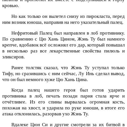
кровью.
Но как только он вылетел снизу из пирокласта, перед
ним возник юноша, направив на него указательный палец.
Нефритовый Палец был направлен в лоб противнику.
По сравнению с Цю Хань Цином, Жэнь Ту был намного
крепче, вдобавок всё осложнял его дар, который повышал
в несколько раз все лекарственные свойства пилюль и
эликсиров.
Ранее толстяк сказал, что Жэнь Ту уступал только
Тифу, но сразившись с ним сейчас, Лу Инь сделал вывод,
что он был немного хуже Цю Хань Цина.
Когда палец нашего героя был готов ударить
противника в лоб, печать позади парня стала ярче и
отчётливее. Из его спины вырвалась огромная кость,
похожая на хвост, и ударила по руке юноши, в итоге его
атака отклонилась, разорвав ухо Жэнь Ту.
Вдалеке Цюн Си и другие смотрели за их битвой в