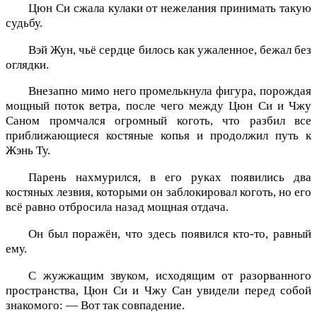
Цюн Си сжала кулаки от нежелания принимать такую
судьбу.
Вэй Жун, чьё сердце билось как ужаленное, бежал без
оглядки.
Внезапно мимо него промелькнула фигура, порождая
мощный поток ветра, после чего между Цюн Си и Чжу
Саном промчался огромный коготь, что разбил все
приближающиеся костяные копья и продолжил путь к
Жэнь Ту.
Парень нахмурился, в его руках появились два
костяных лезвия, которыми он заблокировал коготь, но его
всё равно отбросила назад мощная отдача.
Он был поражён, что здесь появился кто-то, равный
ему.
С жужжащим звуком, исходящим от разорванного
пространства, Цюн Си и Чжу Сан увидели перед собой
знакомого: — Вот так совпадение.