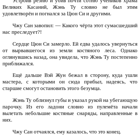
Устроив резню и убив почти сотню учеников храма
Великих Касаний, Жэнь Ту словно не был этим
удовлетворён и погнался за Цюн Си и другими.
Чжу Сан завопил: — Какого чёрта этот сумасшедший
нас преследует?!
Сердце Цюн Си замерло. Ей едва удалось увернуться
от вырвавшегося из земли костяного леса. Однако
оглянувшись назад, она увидела, что Жэнь Ту постепенно
приближался.
Ещё дальше Вэй Жун бежал в сторону, куда ушли
мастера, с которыми он сюда прибыл, надеясь, что
старшие смогут остановить этого безумца.
Жэнь Ту облизнул губы и указал рукой на убегающую
парочку. Из его ладони словно из пулемёта начали
вылетать небольшие костяные снаряды, направленные в
них.
Чжу Сан отчаялся, ему казалось, что это конец.