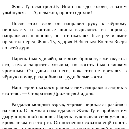
Жэнь Ту осмотрел Лу Иня с ног до головы, а затем
улыбнулся: — А, неважно, просто сдохни!
После этих слов он направил руку к чёрному
пирокласту и костяные шипы вырвались из породы,
направляясь к юноше, но тот оказался быстрее и вмиг
предстал перед Жэнь Ту, ударяя Небесным Когтем Зверя
со всей дури.
Парень был удивлён, костяная броня тут же окутала
его, желая защитить хозяина, но коготь был слишком
яростным. Он давил на него, пока тот не врезался в
чёрную почву, раздробив на груди белые кости.
Наш герой оказался рядом с ним, направляя ладонь в
его тело: — Стократная Дрожащая Ладонь.
Раздался мощный взрыв, чёрный пирокласт разбился
на части. Огромная сила вдавила Жэнь Ту и пробила им
дыру в прочной породе. Парень чувствовал себя ужасно,
кровь текла из его рта. Он поспешно схватил ещё горсть
пилюль и проглотил их вместе с подступившей к горлу