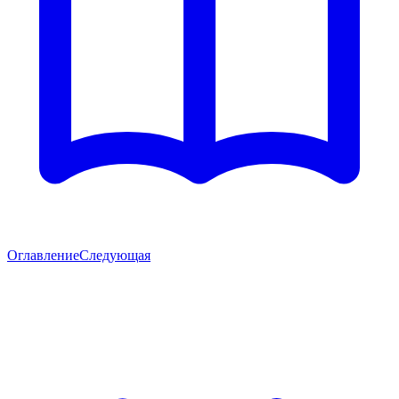
Оглавление
Следующая