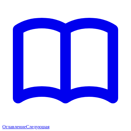
Оглавление
Следующая