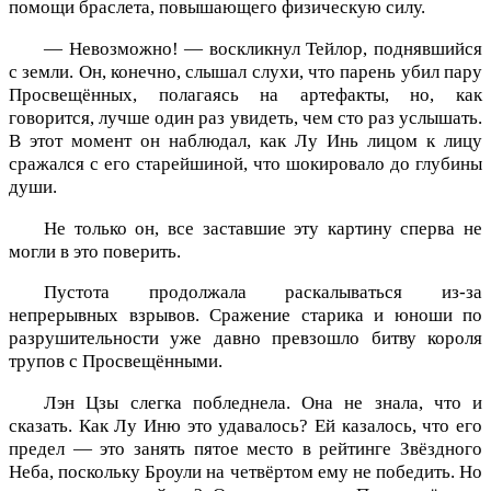
помощи браслета, повышающего физическую силу.
— Невозможно! — воскликнул Тейлор, поднявшийся
с земли. Он, конечно, слышал слухи, что парень убил пару
Просвещённых, полагаясь на артефакты, но, как
говорится, лучше один раз увидеть, чем сто раз услышать.
В этот момент он наблюдал, как Лу Инь лицом к лицу
сражался с его старейшиной, что шокировало до глубины
души.
Не только он, все заставшие эту картину сперва не
могли в это поверить.
Пустота продолжала раскалываться из-за
непрерывных взрывов. Сражение старика и юноши по
разрушительности уже давно превзошло битву короля
трупов с Просвещёнными.
Лэн Цзы слегка побледнела. Она не знала, что и
сказать. Как Лу Иню это удавалось? Ей казалось, что его
предел — это занять пятое место в рейтинге Звёздного
Неба, поскольку Броули на четвёртом ему не победить. Но