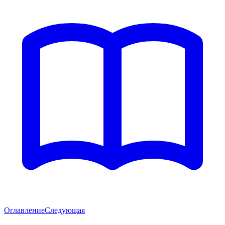
Оглавление
Следующая