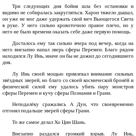
Три следующих дня бойня шла без остановки и
видимо не собиралась закругляться. Харон тяжело дышал,
он уже не мог даже удержать свой меч Вьющегося Света
в руке. У него сильно кровоточило правое плечо, но у
него не было времени оказать себе даже первую помощь.
Досталось ему так сильно вчера под вечер, когда на
него внезапно напал зверь сферы Перемен. Благо рядом
находился Лу Инь, иначе он бы не дожил до сегодняшнего
дня.
Лу Инь своей мощью привлекал внимание сильных
звёздных зверей, но благо со своей космической бронёй и
физической силой ему удалось убить пару монстров
сферы Перемен и кучу сферы Познания и Грани.
Неподалёку сражались А Дун, что своевременно
отгонял подальше зверей сферы Грани.
То же самое делал Хо Цин Шань.
Внезапно раздался громкий взрыв. Лу Инь,