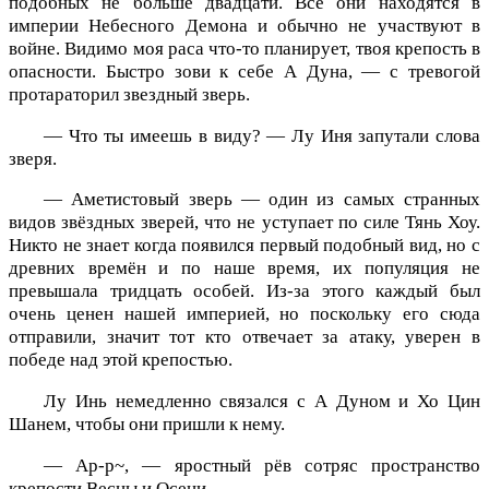
подобных не больше двадцати. Все они находятся в
империи Небесного Демона и обычно не участвуют в
войне. Видимо моя раса что-то планирует, твоя крепость в
опасности. Быстро зови к себе А Дуна, — с тревогой
протараторил звездный зверь.
— Что ты имеешь в виду? — Лу Иня запутали слова
зверя.
— Аметистовый зверь — один из самых странных
видов звёздных зверей, что не уступает по силе Тянь Хоу.
Никто не знает когда появился первый подобный вид, но с
древних времён и по наше время, их популяция не
превышала тридцать особей. Из-за этого каждый был
очень ценен нашей империей, но поскольку его сюда
отправили, значит тот кто отвечает за атаку, уверен в
победе над этой крепостью.
Лу Инь немедленно связался с А Дуном и Хо Цин
Шанем, чтобы они пришли к нему.
— Ар-р~, — яростный рёв сотряс пространство
крепости Весны и Осени.