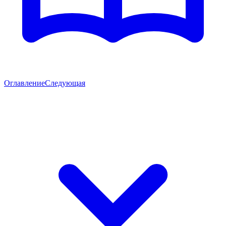
Оглавление
Следующая