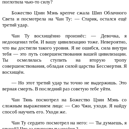
поглотила чью-то силу?
Божество Цзин Мэнь крепче сжала Шип Облачного
Света и посмотрела на Чан Ту: — Старик, остался ещё
третий удар.
Чан Ту восхищённо произнёс: — Девочка, я
недооценил тебя. И вашу цивилизацию тоже. Невероятно,
что вы достигли такого уровня. Я не ошибся, сила внутри
тебя — это путь совершенствования вашей цивилизации.
Ты осмелилась ступить на вторую тропу
совершенствования, обладая силой царства Бессмертия. Я
восхищён.
— Но этот третий удар ты точно не выдержишь. Это
верная смерть. В последний раз советую тебе уйти.
Чан Тянь посмотрел на Божество Цзин Мэнь со
сложным выражением лица: — Сяо Чжи, уходи. Я найду
способ научить его. Уходи же.
Чан Ту сердито посмотрел на него: — Ты думаешь, я
глухой? Что за глупости ты несёшь?