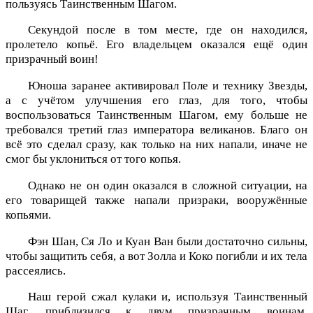
пользуясь Таинственным Шагом.
Секундой после в том месте, где он находился,
пролетело копьё. Его владельцем оказался ещё один
призрачный воин!
Юноша заранее активировал Поле и технику Звезды,
а с учётом улучшения его глаз, для того, чтобы
воспользоваться Таинственным Шагом, ему больше не
требовался третий глаз императора великанов. Благо он
всё это сделал сразу, как только на них напали, иначе не
смог бы уклониться от того копья.
Однако не он один оказался в сложной ситуации, на
его товарищей также напали призраки, вооружённые
копьями.
Фэн Шан, Ся Ло и Куан Ван были достаточно сильны,
чтобы защитить себя, а вот Золла и Коко погибли и их тела
рассеялись.
Наш герой сжал кулаки и, используя Таинственный
Шаг, приблизился к двум призрачным воинам.