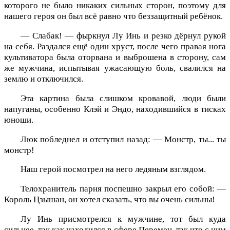
которого не было никаких сильных сторон, поэтому для
нашего героя он был всё равно что беззащитный ребёнок.
— Слабак! — фыркнул Лу Инь и резко дёрнул рукой
на себя. Раздался ещё один хруст, после чего правая нога
культиватора была оторвана и выброшена в сторону, сам
же мужчина, испытывая ужасающую боль, свалился на
землю и отключился.
Эта картина была слишком кровавой, люди были
напуганы, особенно Клэй и Эндо, находившийся в тисках
юноши.
Люк побледнел и отступил назад: — Монстр, ты... ты
монстр!
Наш герой посмотрел на него ледяным взглядом.
Телохранитель парня поспешно закрыл его собой: —
Король Цзышан, он хотел сказать, что вы очень сильны!
Лу Инь присмотрелся к мужчине, тот был куда
сильнее, так как находился в сфере Перемен, так что с ним