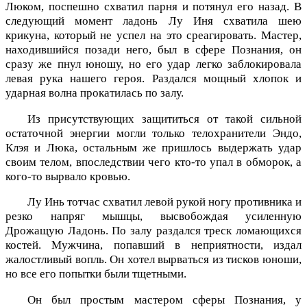
Люком, поспешно схватил парня и потянул его назад. В
следующий момент ладонь Лу Иня схватила шею
крикуна, который не успел на это среагировать. Мастер,
находившийся позади него, был в сфере Познания, он
сразу же пнул юношу, но его удар легко заблокировала
левая рука нашего героя. Раздался мощный хлопок и
ударная волна прокатилась по залу.
Из присутствующих защититься от такой сильной
остаточной энергии могли только телохранители Эндо,
Клэя и Люка, остальным же пришлось выдержать удар
своим телом, впоследствии чего кто-то упал в обморок, а
кого-то вырвало кровью.
Лу Инь тотчас схватил левой рукой ногу противника и
резко напряг мышцы, высвобождая усиленную
Дрожащую Ладонь. По залу раздался треск ломающихся
костей. Мужчина, попавший в неприятности, издал
жалостливый вопль. Он хотел вырваться из тисков юноши,
но все его попытки были тщетными.
Он был простым мастером сферы Познания, у