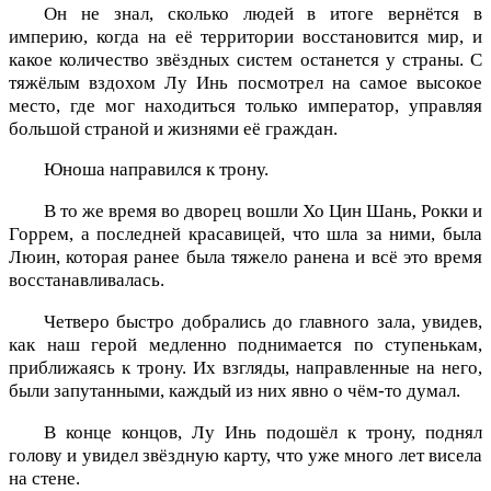
Он не знал, сколько людей в итоге вернётся в
империю, когда на её территории восстановится мир, и
какое количество звёздных систем останется у страны. С
тяжёлым вздохом Лу Инь посмотрел на самое высокое
место, где мог находиться только император, управляя
большой страной и жизнями её граждан.
Юноша направился к трону.
В то же время во дворец вошли Хо Цин Шань, Рокки и
Горрем, а последней красавицей, что шла за ними, была
Люин, которая ранее была тяжело ранена и всё это время
восстанавливалась.
Четверо быстро добрались до главного зала, увидев,
как наш герой медленно поднимается по ступенькам,
приближаясь к трону. Их взгляды, направленные на него,
были запутанными, каждый из них явно о чём-то думал.
В конце концов, Лу Инь подошёл к трону, поднял
голову и увидел звёздную карту, что уже много лет висела
на стене.