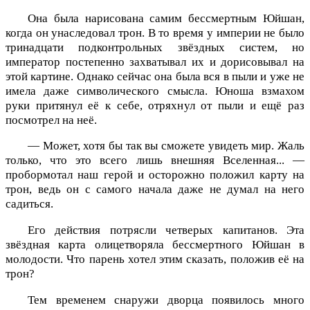
Она была нарисована самим бессмертным Юйшан,
когда он унаследовал трон. В то время у империи не было
тринадцати подконтрольных звёздных систем, но
император постепенно захватывал их и дорисовывал на
этой картине. Однако сейчас она была вся в пыли и уже не
имела даже символического смысла. Юноша взмахом
руки притянул её к себе, отряхнул от пыли и ещё раз
посмотрел на неё.
— Может, хотя бы так вы сможете увидеть мир. Жаль
только, что это всего лишь внешняя Вселенная... —
пробормотал наш герой и осторожно положил карту на
трон, ведь он с самого начала даже не думал на него
садиться.
Его действия потрясли четверых капитанов. Эта
звёздная карта олицетворяла бессмертного Юйшан в
молодости. Что парень хотел этим сказать, положив её на
трон?
Тем временем снаружи дворца появилось много