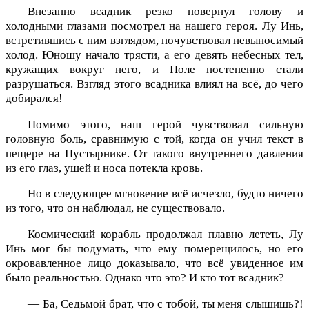
Внезапно всадник резко повернул голову и
холодными глазами посмотрел на нашего героя. Лу Инь,
встретившись с ним взглядом, почувствовал невыносимый
холод. Юношу начало трясти, а его девять небесных тел,
кружащих вокруг него, и Поле постепенно стали
разрушаться. Взгляд этого всадника влиял на всё, до чего
добирался!
Помимо этого, наш герой чувствовал сильную
головную боль, сравнимую с той, когда он учил текст в
пещере на Пустырнике. От такого внутреннего давления
из его глаз, ушей и носа потекла кровь.
Но в следующее мгновение всё исчезло, будто ничего
из того, что он наблюдал, не существовало.
Космический корабль продолжал плавно лететь, Лу
Инь мог бы подумать, что ему померещилось, но его
окровавленное лицо доказывало, что всё увиденное им
было реальностью. Однако что это? И кто тот всадник?
— Ба, Седьмой брат, что с тобой, ты меня слышишь?!