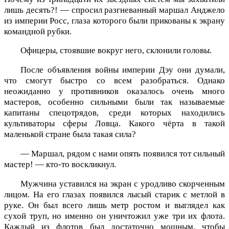
лишь десять?! — спросил разгневанный маршал Анджело
из империи Росс, глаза которого были прикованы к экрану
командной рубки.
Офицеры, стоявшие вокруг него, склонили головы.
После объявления войны империи Дэу они думали,
что смогут быстро со всем разобраться. Однако
неожиданно у противников оказалось очень много
мастеров, особенно сильными были так называемые
капитаны спецотрядов, среди которых находились
культиваторы сферы Ловца. Какого чёрта в такой
маленькой стране была такая сила?
— Маршал, рядом с нами опять появился тот сильный
мастер! — кто-то воскликнул.
Мужчина уставился на экран с уродливо скорченным
лицом. На его глазах появился лысый старик с метлой в
руке. Он был всего лишь метр ростом и выглядел как
сухой труп, но именно он уничтожил уже три их флота.
Каждый из флотов был достаточно мощным, чтобы