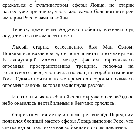
сражаться с культиватором сферы Ловца, но старик
разнёс уже три таких, что стало самой большой потерей
империи Росс с начала войны.
Теперь, даже если Анджело победит, военный суд
осудит его за некомпетентность.
Лысый старик, естественно, был Ман Сэном.
Появившись возле врага, он поднял метлу и взмахнул ей.
В следующий момент между флотом образовалась
огромная пространственная трещина, похожая на
гигантского зверя, что начала поглощать корабли империи
Росс. Однако почти в то же время со стороны появилась
огромная ладонь, которая захлопнула разлом.
Из-за сильных колебаний силы окружающее звёздное
небо оказалось нестабильным и безумно тряслось.
Старик опустил метлу и посмотрел вперёд. Перед ним
появился бледный мастер сферы Ловца империи Росс, что
слегка вздрагивал из-за высвобождаемого им давления.