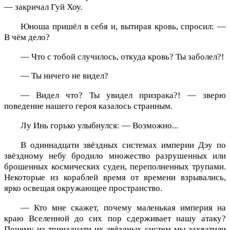
— закричал Гуй Хоу.
Юноша пришёл в себя и, вытирая кровь, спросил: —
В чём дело?
— Что с тобой случилось, откуда кровь? Ты заболел?!
— Ты ничего не видел?
— Видел что? Ты увидел призрака?! — зверю
поведение нашего героя казалось странным.
Лу Инь горько улыбнулся: — Возможно...
В одиннадцати звёздных системах империи Дэу по
звёздному небу бродило множество разрушенных или
брошенных космических суден, переполненных трупами.
Некоторые из кораблей время от времени взрывались,
ярко освещая окружающее пространство.
— Кто мне скажет, почему маленькая империя на
краю Вселенной до сих пор сдерживает нашу атаку?
Почему из тринадцати их звёздных систем мы захватили