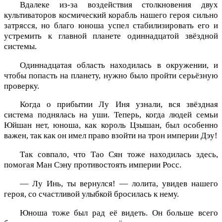
Вдалеке из-за воздействия столкновения двух
культиваторов космический корабль нашего героя сильно
затрясся, но благо юноша успел стабилизировать его и
устремить к главной планете одиннадцатой звёздной
системы.
Одиннадцатая область находилась в окружении, и
чтобы попасть на планету, нужно было пройти серьёзную
проверку.
Когда о прибытии Лу Иня узнали, вся звёздная
система поднялась на уши. Теперь, когда людей семьи
Юйшан нет, юноша, как король Цзышан, был особенно
важен, так как он имел право взойти на трон империи Дэу!
Так совпало, что Тао Сян тоже находилась здесь,
помогая Ман Сэну противостоять империи Росс.
— Лу Инь, ты вернулся! — лолита, увидев нашего
героя, со счастливой улыбкой бросилась к нему.
Юноша тоже был рад её видеть. Он больше всего