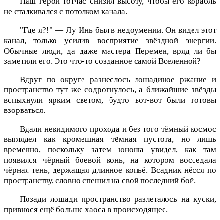
Наш герой тотчас снизил высоту, чтобы его корабль
не сталкивался с потолком канала.
"Где я?!" — Лу Инь был в недоумении. Он видел этот
канал, только усилив восприятие звёздной энергии.
Обычные люди, да даже мастера Перемен, вряд ли бы
заметили его. Это что-то созданное самой Вселенной?
Вдруг по округе разнеслось лошадиное ржание и
пространство тут же содрогнулось, а ближайшие звёзды
вспыхнули ярким светом, будто вот-вот были готовы
взорваться.
Вдали невидимого прохода и без того тёмный космос
выглядел как кромешная тёмная пустота, но лишь
временно, поскольку затем юноша увидел, как там
появился чёрный боевой конь, на котором восседала
чёрная тень, держащая длинное копьё. Всадник нёсся по
пространству, словно спешил на свой последний бой.
Позади лошади пространство разлеталось на куски,
привнося ещё больше хаоса в происходящее.