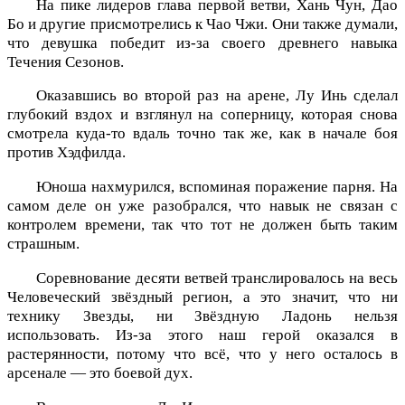
На пике лидеров глава первой ветви, Хань Чун, Дао
Бо и другие присмотрелись к Чао Чжи. Они также думали,
что девушка победит из-за своего древнего навыка
Течения Сезонов.
Оказавшись во второй раз на арене, Лу Инь сделал
глубокий вздох и взглянул на соперницу, которая снова
смотрела куда-то вдаль точно так же, как в начале боя
против Хэдфилда.
Юноша нахмурился, вспоминая поражение парня. На
самом деле он уже разобрался, что навык не связан с
контролем времени, так что тот не должен быть таким
страшным.
Соревнование десяти ветвей транслировалось на весь
Человеческий звёздный регион, а это значит, что ни
технику Звезды, ни Звёздную Ладонь нельзя
использовать. Из-за этого наш герой оказался в
растерянности, потому что всё, что у него осталось в
арсенале — это боевой дух.