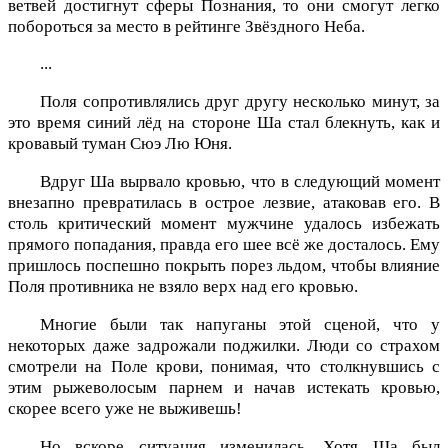
ветвей достигнут сферы Познания, то они смогут легко
побороться за место в рейтинге Звёздного Неба.
...
Поля сопротивлялись друг другу несколько минут, за
это время синий лёд на стороне Ша стал блекнуть, как и
кровавый туман Сюэ Лю Юня.
Вдруг Ша вырвало кровью, что в следующий момент
внезапно превратилась в острое лезвие, атаковав его. В
столь критический момент мужчине удалось избежать
прямого попадания, правда его шее всё же досталось. Ему
пришлось поспешно покрыть порез льдом, чтобы влияние
Поля противника не взяло верх над его кровью.
Многие были так напуганы этой сценой, что у
некоторых даже задрожали поджилки. Люди со страхом
смотрели на Поле крови, понимая, что столкнувшись с
этим рыжеволосым парнем и начав истекать кровью,
скорее всего уже не выживешь!
Но вскоре ситуация изменилась. Хотя Ша был