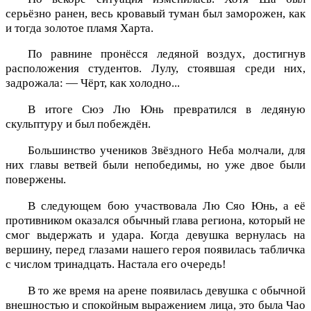
серьёзно ранен, весь кровавый туман был заморожен, как
и тогда золотое пламя Харта.
По равнине пронёсся ледяной воздух, достигнув
расположения студентов. Лулу, стоявшая среди них,
задрожала: — Чёрт, как холодно...
В итоге Сюэ Лю Юнь превратился в ледяную
скульптуру и был побеждён.
Большинство учеников Звёздного Неба молчали, для
них главы ветвей были непобедимы, но уже двое были
повержены.
В следующем бою участвовала Лю Сяо Юнь, а её
противником оказался обычный глава региона, который не
смог выдержать и удара. Когда девушка вернулась на
вершину, перед глазами нашего героя появилась табличка
с числом тринадцать. Настала его очередь!
В то же время на арене появилась девушка с обычной
внешностью и спокойным выражением лица, это была Чао