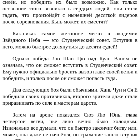
силён, но победить их было возможно. Как только
осознание этого возникло в сердцах людей, они стали
гадать, что произойдёт с нынешней десяткой лидеров
после соревнования. Быть может, их сместят?
Как-никак самое желанное место в академии
Звёздного Неба — это Студенческий совет. Вступив в
него, можно быстрее дотянуться до десяти судей!
Однако победа Лю Шао Цю над Куан Ваном не
означала, что он сможет вступить в Студенческий совет.
Ему нужно официально бросить вызов главе своей ветви и
победить, и только после он сможет попасть туда.
Два следующих боя были обычными. Хань Чун и Ся Е
победили своих противников, второго зрители даже стали
приравнивать по силе к мастерам царств.
Затем на арене показался Сюэ Лю Юнь, глава
четвёртой ветви, чьё лицо вечно было холодным.
Изначально все думали, что он быстро закончит битву или,
может, она даже не начнётся, но сражение зашло в тупик