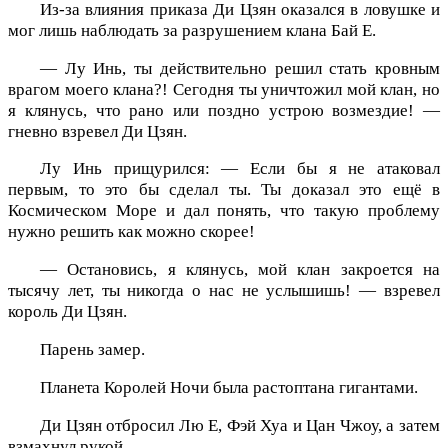
Из-за влияния приказа Ди Цзян оказался в ловушке и
мог лишь наблюдать за разрушением клана Бай Е.
— Лу Инь, ты действительно решил стать кровным
врагом моего клана?! Сегодня ты уничтожил мой клан, но
я клянусь, что рано или поздно устрою возмездие! —
гневно взревел Ди Цзян.
Лу Инь прищурился: — Если бы я не атаковал
первым, то это бы сделал ты. Ты доказал это ещё в
Космическом Море и дал понять, что такую проблему
нужно решить как можно скорее!
— Остановись, я клянусь, мой клан закроется на
тысячу лет, ты никогда о нас не услышишь! — взревел
король Ди Цзян.
Парень замер.
Планета Королей Ночи была растоптана гигантами.
Ди Цзян отбросил Лю Е, Фэй Хуа и Цан Чжоу, а затем
взмахнул рукой.