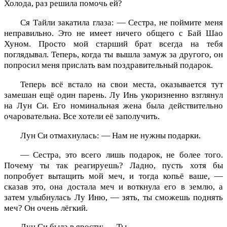
Холода, раз решила помочь ей?
Ся Тайли закатила глаза: — Сестра, не поймите меня
неправильно. Это не имеет ничего общего с Бай Шао
Хуном. Просто мой старший брат всегда на тебя
поглядывал. Теперь, когда ты вышла замуж за другого, он
попросил меня прислать вам поздравительный подарок.
Теперь всё встало на свои места, оказывается тут
замешан ещё один парень. Лу Инь укоризненно взглянул
на Лун Си. Его номинальная жена была действительно
очаровательна. Все хотели её заполучить.
Лун Си отмахнулась: — Нам не нужны подарки.
— Сестра, это всего лишь подарок, не более того.
Почему ты так реагируешь? Ладно, пусть хотя бы
попробует вытащить мой меч, и тогда копьё ваше, —
сказав это, она достала меч и воткнула его в землю, а
затем улыбнулась Лу Иню, — зять, ты сможешь поднять
меч? Он очень лёгкий.
Лун Си была в ярости: — Ты...