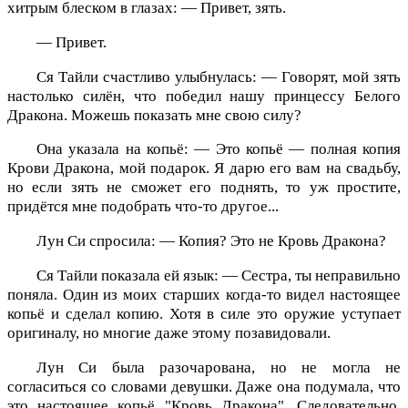
хитрым блеском в глазах: — Привет, зять.
— Привет.
Ся Тайли счастливо улыбнулась: — Говорят, мой зять
настолько силён, что победил нашу принцессу Белого
Дракона. Можешь показать мне свою силу?
Она указала на копьё: — Это копьё — полная копия
Крови Дракона, мой подарок. Я дарю его вам на свадьбу,
но если зять не сможет его поднять, то уж простите,
придётся мне подобрать что-то другое...
Лун Си спросила: — Копия? Это не Кровь Дракона?
Ся Тайли показала ей язык: — Сестра, ты неправильно
поняла. Один из моих старших когда-то видел настоящее
копьё и сделал копию. Хотя в силе это оружие уступает
оригиналу, но многие даже этому позавидовали.
Лун Си была разочарована, но не могла не
согласиться со словами девушки. Даже она подумала, что
это настоящее копьё "Кровь Дракона". Следовательно,