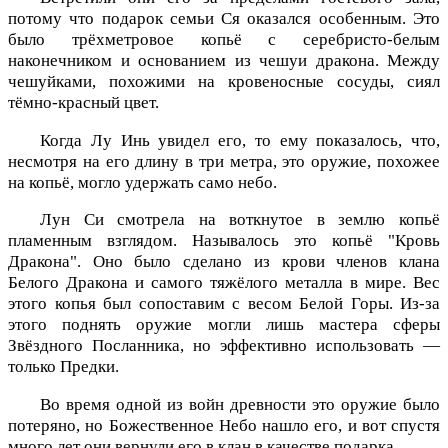
потому что подарок семьи Ся оказался особенным. Это
было трёхметровое копьё с серебристо-белым
наконечником и основанием из чешуи дракона. Между
чешуйками, похожими на кровеносные сосуды, сиял
тёмно-красный цвет.
Когда Лу Инь увидел его, то ему показалось, что,
несмотря на его длину в три метра, это оружие, похожее
на копьё, могло удержать само небо.
Лун Си смотрела на воткнутое в землю копьё
пламенным взглядом. Называлось это копьё "Кровь
Дракона". Оно было сделано из крови членов клана
Белого Дракона и самого тяжёлого металла в мире. Вес
этого копья был сопоставим с весом Белой Горы. Из-за
этого поднять оружие могли лишь мастера сферы
Звёздного Посланника, но эффективно использовать —
только Предки.
Во время одной из войн древности это оружие было
потеряно, но Божественное Небо нашло его, и вот спустя
много лет они вернули его в клан в качестве подарка.