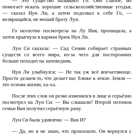
— Это существо называют Го. Оно слабое, но
помогает искать хорошие сельскохозяйственные угодья,
— сказал Нун Ли, а затем подозвал к себе Го, —
возвращайся, не мешай брату Лун.
Го неохотно посмотрела на Лу Иня, пропищала, а
затем прыгнула в карман брюк Нун Ли.
Лун Си сказала: — Сад Семян собирает странных
существ со всего мира, из-за чего для посторонних
больше походит на заповедник.
Нун Ли улыбнулся: — Не так уж всё впечатляюще.
Просто делаем то, что делает нас ближе к земле. Земля —
это основа жизни, ха-ха.
После этих слов он резко изменился в лице и серьёзно
посмотрел на Лун Си: — Вы слышали? Второй потомок
семьи Ван получил серьёзную рану.
Лун Си была удивлена: — Ван И?
— Да, но я не знаю, что произошло. Он вернулся с