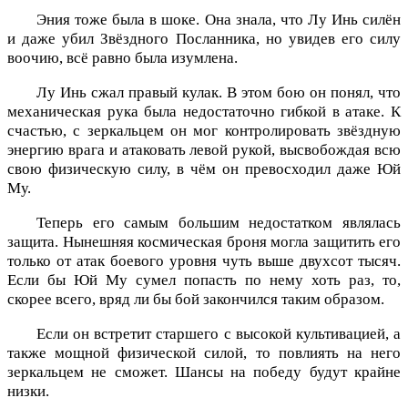
Эния тоже была в шоке. Она знала, что Лу Инь силён
и даже убил Звёздного Посланника, но увидев его силу
воочию, всё равно была изумлена.
Лу Инь сжал правый кулак. В этом бою он понял, что
механическая рука была недостаточно гибкой в атаке. К
счастью, с зеркальцем он мог контролировать звёздную
энергию врага и атаковать левой рукой, высвобождая всю
свою физическую силу, в чём он превосходил даже Юй
Му.
Теперь его самым большим недостатком являлась
защита. Нынешняя космическая броня могла защитить его
только от атак боевого уровня чуть выше двухсот тысяч.
Если бы Юй Му сумел попасть по нему хоть раз, то,
скорее всего, вряд ли бы бой закончился таким образом.
Если он встретит старшего с высокой культивацией, а
также мощной физической силой, то повлиять на него
зеркальцем не сможет. Шансы на победу будут крайне
низки.