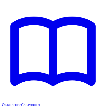
Оглавление
Следующая