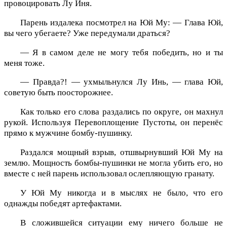
провоцировать Лу Иня.
Парень издалека посмотрел на Юй Му: — Глава Юй,
вы чего убегаете? Уже передумали драться?
— Я в самом деле не могу тебя победить, но и ты
меня тоже.
— Правда?! — ухмыльнулся Лу Инь, — глава Юй,
советую быть поосторожнее.
Как только его слова раздались по округе, он махнул
рукой. Используя Перевоплощение Пустоты, он перенёс
прямо к мужчине бомбу-пушинку.
Раздался мощный взрыв, отшвырнувший Юй Му на
землю. Мощность бомбы-пушинки не могла убить его, но
вместе с ней парень использовал ослепляющую гранату.
У Юй Му никогда и в мыслях не было, что его
однажды победят артефактами.
В сложившейся ситуации ему ничего больше не