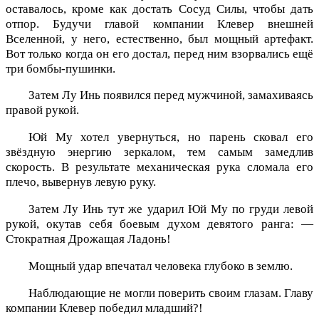
оставалось, кроме как достать Сосуд Силы, чтобы дать
отпор. Будучи главой компании Клевер внешней
Вселенной, у него, естественно, был мощный артефакт.
Вот только когда он его достал, перед ним взорвались ещё
три бомбы-пушинки.
Затем Лу Инь появился перед мужчиной, замахиваясь
правой рукой.
Юй Му хотел увернуться, но парень сковал его
звёздную энергию зеркалом, тем самым замедлив
скорость. В результате механическая рука сломала его
плечо, вывернув левую руку.
Затем Лу Инь тут же ударил Юй Му по груди левой
рукой, окутав себя боевым духом девятого ранга: —
Стократная Дрожащая Ладонь!
Мощный удар впечатал человека глубоко в землю.
Наблюдающие не могли поверить своим глазам. Главу
компании Клевер победил младший?!