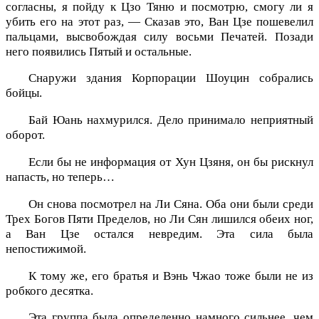
согласны, я пойду к Цзо Тяню и посмотрю, смогу ли я
убить его на этот раз, — Сказав это, Ван Цзе пошевелил
пальцами, высвобождая силу восьми Печатей. Позади
него появились Пятый и остальные.
Снаружи здания Корпорации Шоуцин собрались
бойцы.
Бай Юань нахмурился. Дело принимало неприятный
оборот.
Если бы не информация от Хун Цзяня, он бы рискнул
напасть, но теперь…
Он снова посмотрел на Ли Сяна. Оба они были среди
Трех Богов Пяти Пределов, но Ли Сян лишился обеих ног,
а Ван Цзе остался невредим. Эта сила была
непостижимой.
К тому же, его братья и Вэнь Чжао тоже были не из
робкого десятка.
Эта группа была определенно намного сильнее, чем