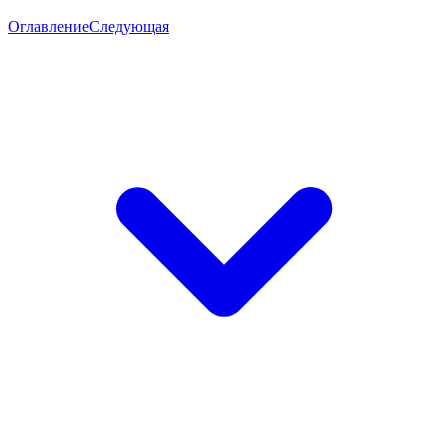
Оглавление
Следующая