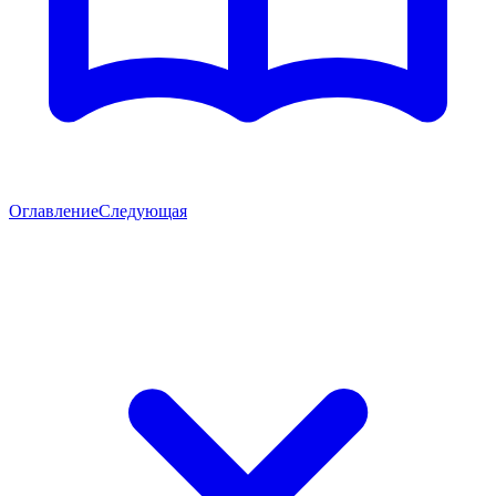
Оглавление
Следующая