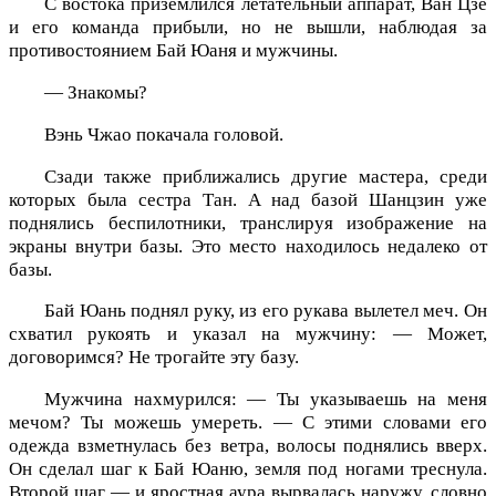
С востока приземлился летательный аппарат, Ван Цзе
и его команда прибыли, но не вышли, наблюдая за
противостоянием Бай Юаня и мужчины.
— Знакомы?
Вэнь Чжао покачала головой.
Сзади также приближались другие мастера, среди
которых была сестра Тан. А над базой Шанцзин уже
поднялись беспилотники, транслируя изображение на
экраны внутри базы. Это место находилось недалеко от
базы.
Бай Юань поднял руку, из его рукава вылетел меч. Он
схватил рукоять и указал на мужчину: — Может,
договоримся? Не трогайте эту базу.
Мужчина нахмурился: — Ты указываешь на меня
мечом? Ты можешь умереть. — С этими словами его
одежда взметнулась без ветра, волосы поднялись вверх.
Он сделал шаг к Бай Юаню, земля под ногами треснула.
Второй шаг — и яростная аура вырвалась наружу, словно