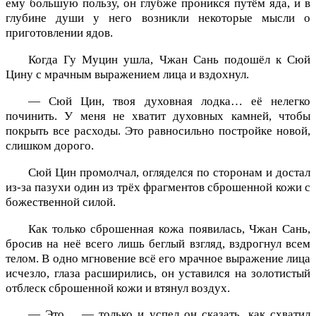
ему большую пользу, он глубже проникся путём яда, и в
глубине души у него возникли некоторые мысли о
приготовлении ядов.
Когда Гу Муцин ушла, Чжан Сань подошёл к Сюй
Цину с мрачным выражением лица и вздохнул.
— Сюй Цин, твоя духовная лодка… её нелегко
починить. У меня не хватит духовных камней, чтобы
покрыть все расходы. Это равносильно постройке новой,
слишком дорого.
Сюй Цин промолчал, огляделся по сторонам и достал
из-за пазухи один из трёх фрагментов сброшенной кожи с
божественной силой.
Как только сброшенная кожа появилась, Чжан Сань,
бросив на неё всего лишь беглый взгляд, вздрогнул всем
телом. В одно мгновение всё его мрачное выражение лица
исчезло, глаза расширились, он уставился на золотистый
отблеск сброшенной кожи и втянул воздух.
— Это… — только и успел он сказать, как схватил