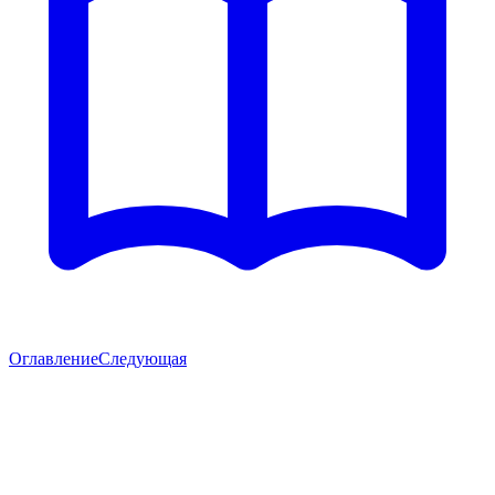
Оглавление
Следующая