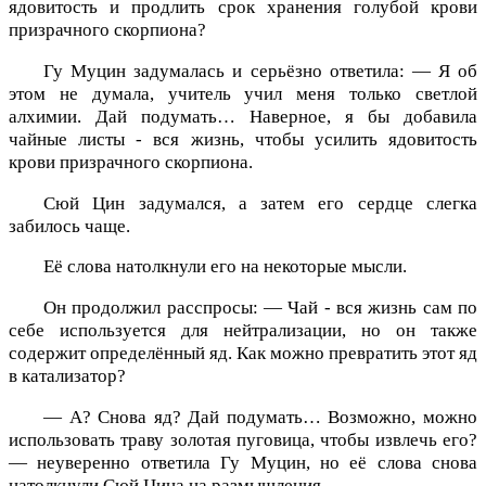
ядовитость и продлить срок хранения голубой крови
призрачного скорпиона?
Гу Муцин задумалась и серьёзно ответила: — Я об
этом не думала, учитель учил меня только светлой
алхимии. Дай подумать… Наверное, я бы добавила
чайные листы - вся жизнь, чтобы усилить ядовитость
крови призрачного скорпиона.
Сюй Цин задумался, а затем его сердце слегка
забилось чаще.
Её слова натолкнули его на некоторые мысли.
Он продолжил расспросы: — Чай - вся жизнь сам по
себе используется для нейтрализации, но он также
содержит определённый яд. Как можно превратить этот яд
в катализатор?
— А? Снова яд? Дай подумать… Возможно, можно
использовать траву золотая пуговица, чтобы извлечь его?
— неуверенно ответила Гу Муцин, но её слова снова
натолкнули Сюй Цина на размышления.