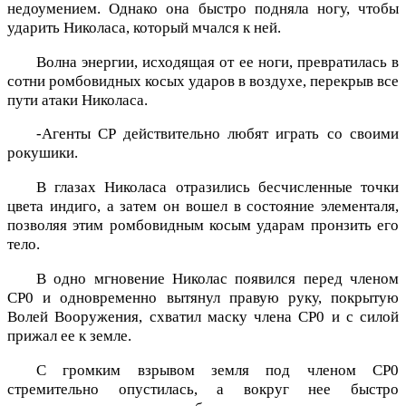
недоумением. Однако она быстро подняла ногу, чтобы
ударить Николаса, который мчался к ней.
Волна энергии, исходящая от ее ноги, превратилась в
сотни ромбовидных косых ударов в воздухе, перекрыв все
пути атаки Николаса.
-Агенты CP действительно любят играть со своими
рокушики.
В глазах Николаса отразились бесчисленные точки
цвета индиго, а затем он вошел в состояние элементаля,
позволяя этим ромбовидным косым ударам пронзить его
тело.
В одно мгновение Николас появился перед членом
CP0 и одновременно вытянул правую руку, покрытую
Волей Вооружения, схватил маску члена CP0 и с силой
прижал ее к земле.
С громким взрывом земля под членом CP0
стремительно опустилась, а вокруг нее быстро