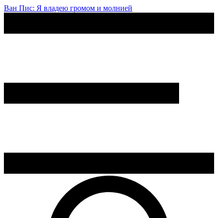
Ван Пис: Я владею громом и молнией