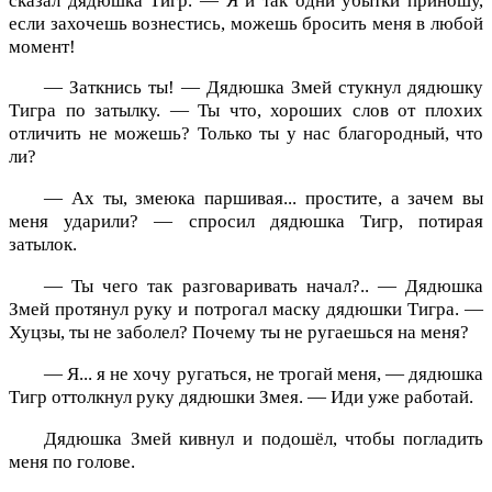
сказал дядюшка Тигр. — Я и так одни убытки приношу,
если захочешь вознестись, можешь бросить меня в любой
момент!
— Заткнись ты! — Дядюшка Змей стукнул дядюшку
Тигра по затылку. — Ты что, хороших слов от плохих
отличить не можешь? Только ты у нас благородный, что
ли?
— Ах ты, змеюка паршивая... простите, а зачем вы
меня ударили? — спросил дядюшка Тигр, потирая
затылок.
— Ты чего так разговаривать начал?.. — Дядюшка
Змей протянул руку и потрогал маску дядюшки Тигра. —
Хуцзы, ты не заболел? Почему ты не ругаешься на меня?
— Я... я не хочу ругаться, не трогай меня, — дядюшка
Тигр оттолкнул руку дядюшки Змея. — Иди уже работай.
Дядюшка Змей кивнул и подошёл, чтобы погладить
меня по голове.