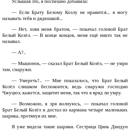
Услышав это, я поспешно добавила:
— Если Брату Белому Козлу не нравится... я могу
называть тебя и дядюшкой...
— Нет, зови меня братом, — покачал головой Брат
Белый Козёл. — В конце концов, меня ещё никто так не
называл.
— А?..
— Мышонок, — сказал Брат Белый Козёл, — не умри
там, снаружи.
— Умереть?.. — Мне показалось, что Брат Белый
Козёл слишком беспокоится, ведь снаружи господин
Чжуцюэ, кажется, защитит меня, так что я вряд ли умру.
— Возможно, я зря волнуюсь, — покачал головой
Брат Белый Козёл и достал из кармана четыре маленьких
шарика, протянув их мне.
Я уже видела такие шарики. Сестрица Цинь Диндун