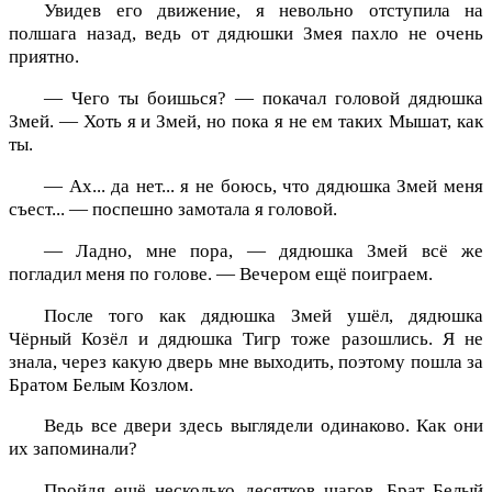
Увидев его движение, я невольно отступила на
полшага назад, ведь от дядюшки Змея пахло не очень
приятно.
— Чего ты боишься? — покачал головой дядюшка
Змей. — Хоть я и Змей, но пока я не ем таких Мышат, как
ты.
— Ах... да нет... я не боюсь, что дядюшка Змей меня
съест... — поспешно замотала я головой.
— Ладно, мне пора, — дядюшка Змей всё же
погладил меня по голове. — Вечером ещё поиграем.
После того как дядюшка Змей ушёл, дядюшка
Чёрный Козёл и дядюшка Тигр тоже разошлись. Я не
знала, через какую дверь мне выходить, поэтому пошла за
Братом Белым Козлом.
Ведь все двери здесь выглядели одинаково. Как они
их запоминали?
Пройдя ещё несколько десятков шагов, Брат Белый