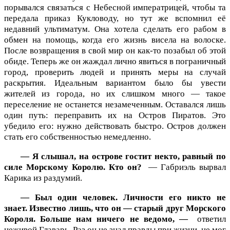
порывался связаться с Небесной императрицей, чтобы та
передала приказ Кукловоду, но тут же вспомнил её
недавний ультиматум. Она хотела сделать его рабом в
обмен на помощь, когда его жизнь висела на волоске.
После возвращения в свой мир он как-то позабыл об этой
обиде. Теперь же он жаждал лично явиться в пограничный
город, проверить людей и принять меры на случай
раскрытия. Идеальным вариантом было бы увести
жителей из города, но их слишком много — такое
переселение не останется незамеченным. Оставался лишь
один путь: переправить их на Остров Пиратов. Это
убедило его: нужно действовать быстро. Остров должен
стать его собственностью немедленно.
— Я слышал, на острове гостит некто, равный по
силе Морскому Королю. Кто он?
— Габриэль вырвал
Карика из раздумий.
— Был один человек. Личности его никто не
знает. Известно лишь, что он — старый друг Морского
Короля. Больше нам ничего не ведомо, —
ответил
неживой Главарь. Раз он не знал правды при жизни, не мог