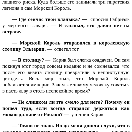
лишнего риска. Куда больше его занимали три пиратских
легиона и сам Морской Король.
— Где сейчас твой владыка? —
спросил Габриэль
у мертвого главаря.
— Я слышал, его давно нет на
острове.
— Морской Король отправился в королевскую
столицу Эльзерии, —
ответил тот.
— В столицу? —
Карик был слегка озадачен. Он сам
покинул этот город совсем недавно и не сомневался, что
после его визита столицу превратили в неприступную
цитадель. Весь мир знал, что Морской Король
побаивается империи. Зачем же такому человеку соваться
в пасть льву в столь неспокойное время?
— Не слишком ли это смело для него? Почему он
пошел туда, если всегда старался держаться как
можно дальше от Роялов? —
уточнил Карик.
— Точно не знаю. Но до меня дошли слухи, что в
столице намечается нечто грандиозное, —
пояснил