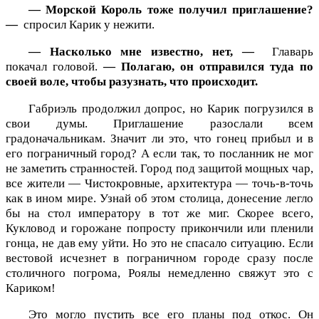
— Морской Король тоже получил приглашение?
—
спросил Карик у нежити.
— Насколько мне известно, нет, —
Главарь
покачал головой.
— Полагаю, он отправился туда по
своей воле, чтобы разузнать, что происходит.
Габриэль продолжил допрос, но Карик погрузился в
свои думы. Приглашение разослали всем
градоначальникам. Значит ли это, что гонец прибыл и в
его пограничный город? А если так, то посланник не мог
не заметить странностей. Город под защитой мощных чар,
все жители — Чистокровные, архитектура — точь-в-точь
как в ином мире. Узнай об этом столица, донесение легло
бы на стол императору в тот же миг. Скорее всего,
Кукловод и горожане попросту прикончили или пленили
гонца, не дав ему уйти. Но это не спасало ситуацию. Если
вестовой исчезнет в пограничном городе сразу после
столичного погрома, Роялы немедленно свяжут это с
Кариком!
Это могло пустить все его планы под откос. Он