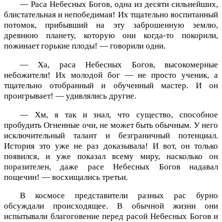
— Раса Небесных Богов, одна из десяти сильнейших,
блистательная и непобедимая! Их тщательно воспитанный
потомок, прибывший на эту заброшенную землю,
древнюю планету, которую они когда-то покорили,
пожинает горькие плоды! — говорили одни.
— Ха, раса Небесных Богов, высокомерные
небожители! Их молодой бог — не просто ученик, а
тщательно отобранный и обученный мастер. И он
проигрывает! — удивлялись другие.
— Хм, я так и знал, что существо, способное
пробудить Огненные очи, не может быть обычным. У него
исключительный талант и безграничный потенциал.
История это уже не раз доказывала! И вот, он только
появился, и уже показал всему миру, насколько он
поразителен, даже расе Небесных Богов надавал
пощечин! — восхищались третьи.
В космосе представители разных рас бурно
обсуждали происходящее. В обычной жизни они
испытывали благоговение перед расой Небесных Богов и