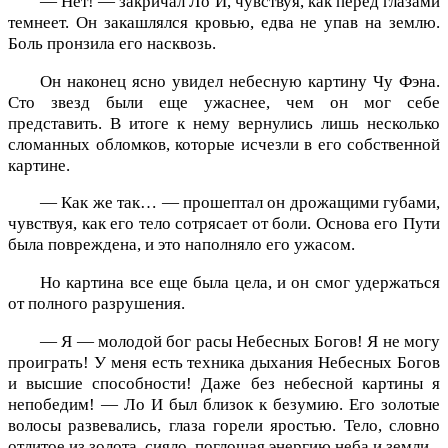
— Нет! — закричал Ло И, чувствуя, как перед глазами
темнеет. Он закашлялся кровью, едва не упав на землю.
Боль пронзила его насквозь.
Он наконец ясно увидел небесную картину Чу Фэна.
Сто звезд были еще ужаснее, чем он мог себе
представить. В итоге к нему вернулись лишь несколько
сломанных обломков, которые исчезли в его собственной
картине.
— Как же так… — прошептал он дрожащими губами,
чувствуя, как его тело сотрясает от боли. Основа его Пути
была повреждена, и это наполняло его ужасом.
Но картина все еще была цела, и он смог удержаться
от полного разрушения.
— Я — молодой бог расы Небесных Богов! Я не могу
проиграть! У меня есть техника дыхания Небесных Богов
и высшие способности! Даже без небесной картины я
непобедим! — Ло И был близок к безумию. Его золотые
волосы развевались, глаза горели яростью. Тело, словно
отлитое из золота, сияло, поглощая энергию неба и земли.