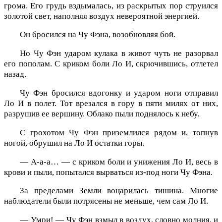
грома. Его грудь вздымалась, из раскрытых пор струился
золотой свет, наполняя воздух невероятной энергией.
Он бросился на Чу Фэна, возобновляя бой.
Но Чу Фэн ударом кулака в живот чуть не разорвал
его пополам. С криком боли Ло И, скрючившись, отлетел
назад.
Чу Фэн бросился вдогонку и ударом ноги отправил
Ло И в полет. Тот врезался в гору в пяти милях от них,
разрушив ее вершину. Облако пыли поднялось к небу.
С грохотом Чу Фэн приземлился рядом и, топнув
ногой, обрушил на Ло И остатки горы.
— А-а-а… — с криком боли и унижения Ло И, весь в
крови и пыли, попытался вырваться из-под ноги Чу Фэна.
За пределами Земли воцарилась тишина. Многие
наблюдатели были потрясены не меньше, чем сам Ло И.
— Умри! — Чу Фэн взмыл в воздух, словно молния, и