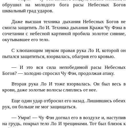
обрушил на молодого бога расы Небесных Богов
шквальный град ударов.
Даже высшая техника дыхания Небесных Богов не
смогла защитить Ло И. Техника дыхания Кражи Чу Фэна в
сочетании с небесной картиной пробила золотое сияние,
окутывавшее его тело.
С хлюпающим звуком правая рука Ло И, которой он
пытался защититься, взорвалась, обагрив его кровью.
— И это вся сила непобедимой расы Небесных
Богов? — холодно спросил Чу Фэн, продолжая атаку.
Вторая рука Ло И тоже взорвалась. Он был весь в
крови, даже золотые волосы слиплись от нее.
Еще один удар отбросил его назад. Лишившись обеих
рук, он больше не мог защищаться.
— Умри! — Чу Фэн догнал его в воздухе и, наступив
на грудь, покрыл тело Ло И трещинами. Тот был близок к