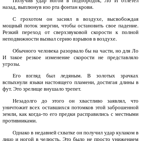
Получив удар ногой в подбородок, Ло И отлетел
назад, выплюнув изо рта фонтан крови.
С грохотом он засиял в воздухе, высвобождая
мощный поток энергии, чтобы остановить свое падение.
Резкий переход от сверхзвуковой скорости к полной
неподвижности вызвал серию взрывов в воздухе.
Обычного человека разорвало бы на части, но для Ло
И такое резкое изменение скорости не представляло
угрозы.
Его взгляд был ледяным. В золотых зрачках
вспыхнули языки настоящего пламени, достигая длины в
фут. Это зрелище внушало трепет.
Незадолго до этого он хвастливо заявлял, что
уничтожит всех оставшихся потомков этой заброшенной
земли, как когда-то его предки расправились с местными
противниками.
Однако в недавней схватке он получил удар кулаком в
лицо и ногой в челюсть. Это было не просто унижением