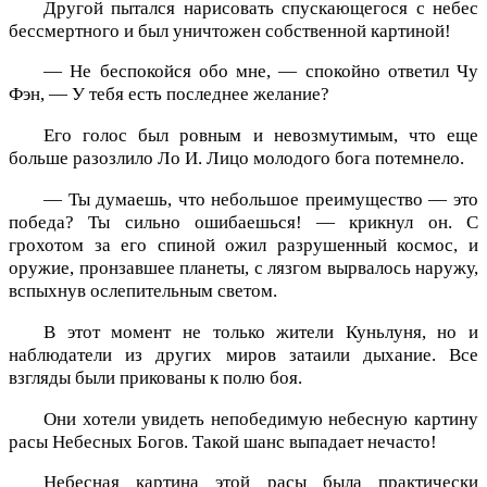
Другой пытался нарисовать спускающегося с небес
бессмертного и был уничтожен собственной картиной!
— Не беспокойся обо мне, — спокойно ответил Чу
Фэн, — У тебя есть последнее желание?
Его голос был ровным и невозмутимым, что еще
больше разозлило Ло И. Лицо молодого бога потемнело.
— Ты думаешь, что небольшое преимущество — это
победа? Ты сильно ошибаешься! — крикнул он. С
грохотом за его спиной ожил разрушенный космос, и
оружие, пронзавшее планеты, с лязгом вырвалось наружу,
вспыхнув ослепительным светом.
В этот момент не только жители Куньлуня, но и
наблюдатели из других миров затаили дыхание. Все
взгляды были прикованы к полю боя.
Они хотели увидеть непобедимую небесную картину
расы Небесных Богов. Такой шанс выпадает нечасто!
Небесная картина этой расы была практически