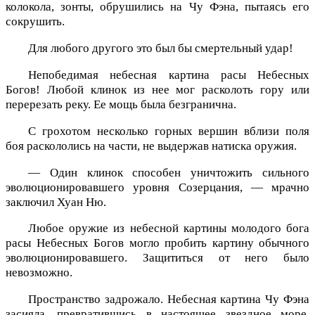
колокола, зонты, обрушились на Чу Фэна, пытаясь его
сокрушить.
Для любого другого это был бы смертельный удар!
Непобедимая небесная картина расы Небесных
Богов! Любой клинок из нее мог расколоть гору или
перерезать реку. Ее мощь была безгранична.
С грохотом несколько горных вершин вблизи поля
боя раскололись на части, не выдержав натиска оружия.
— Один клинок способен уничтожить сильного
эволюционировавшего уровня Созерцания, — мрачно
заключил Хуан Ню.
Любое оружие из небесной картины молодого бога
расы Небесных Богов могло пробить картину обычного
эволюционировавшего. Защититься от него было
невозможно.
Пространство задрожало. Небесная картина Чу Фэна
засияла, превратившись в настоящее звездное море,