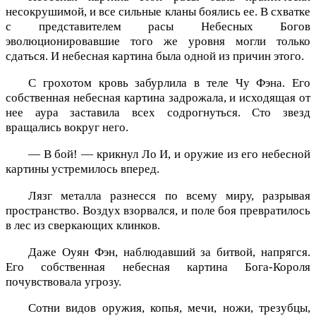
несокрушимой, и все сильные кланы боялись ее. В схватке
с представителем расы Небесных Богов
эволюционировавшие того же уровня могли только
сдаться. И небесная картина была одной из причин этого.
С грохотом кровь забурлила в теле Чу Фэна. Его
собственная небесная картина задрожала, и исходящая от
нее аура заставила всех содрогнуться. Сто звезд
вращались вокруг него.
— В бой! — крикнул Ло И, и оружие из его небесной
картины устремилось вперед.
Лязг металла разнесся по всему миру, разрывая
пространство. Воздух взорвался, и поле боя превратилось
в лес из сверкающих клинков.
Даже Оуян Фэн, наблюдавший за битвой, напрягся.
Его собственная небесная картина Бога-Короля
почувствовала угрозу.
Сотни видов оружия, копья, мечи, ножи, трезубцы,