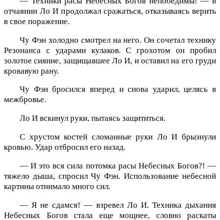
— Техники расы Небесных Богов непобедимы! — в
отчаянии Ло И продолжал сражаться, отказываясь верить
в свое поражение.
Чу Фэн холодно смотрел на него. Он сочетал технику
Резонанса с ударами кулаков. С грохотом он пробил
золотое сияние, защищавшее Ло И, и оставил на его груди
кровавую рану.
Чу Фэн бросился вперед и снова ударил, целясь в
межбровье.
Ло И вскинул руки, пытаясь защититься.
С хрустом костей сломанные руки Ло И брызнули
кровью. Удар отбросил его назад.
— И это вся сила потомка расы Небесных Богов?! —
тяжело дыша, спросил Чу Фэн. Использование небесной
картины отнимало много сил.
— Я не сдамся! — взревел Ло И. Техника дыхания
Небесных Богов стала еще мощнее, словно раскаты