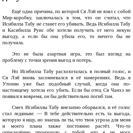
Ещё одна причина, по которой Ся Лэй не взял с собой
Мир-коробку, заключалась в том, что он считал, что
Исибилла Табу не станет его убивать. Ведь Исибилла Табу
и Касибилла Руис обе хотели получить от него некую
выгоду, а если бы она убила его, то ничего бы не
получила.
Это не была азартная игра, это был взгляд на
проблему с точки зрения выгод и потерь.
Но Исибилла Табу расхохоталась в полный голос, и
Ся Лэй вновь засомневался в её намерениях. Ведь в
Утопии уже был подобный случай, когда она по-
настоящему хотела его убить. Если бы отец Ся Чанхэ не
появился вовремя, он бы действительно погиб там.
Смех Исибиллы Табу внезапно оборвался, и её голос
стал ледяным: — В тебе действительно есть та выгода,
которую я ищу, но знаешь ли ты, что твоя угроза для меня
и моего плана также постоянно растёт. Что-то
определённо произошло с тобой, что я не могу