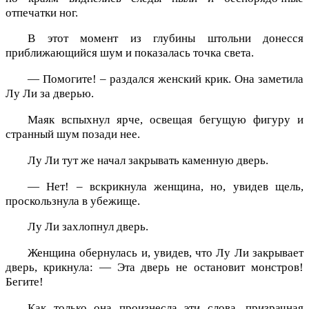
отпечатки ног.
В этот момент из глубины штольни донесся
приближающийся шум и показалась точка света.
— Помогите! – раздался женский крик. Она заметила
Лу Ли за дверью.
Маяк вспыхнул ярче, освещая бегущую фигуру и
странный шум позади нее.
Лу Ли тут же начал закрывать каменную дверь.
— Нет! – вскрикнула женщина, но, увидев щель,
проскользнула в убежище.
Лу Ли захлопнул дверь.
Женщина обернулась и, увидев, что Лу Ли закрывает
дверь, крикнула: — Эта дверь не остановит монстров!
Бегите!
Как только она произнесла эти слова, призрачная