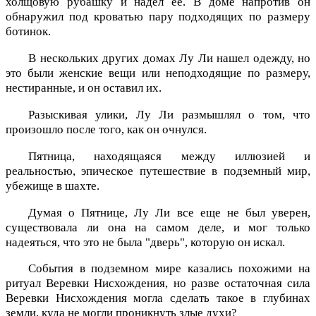
холщовую рубашку и надел ее. В доме напротив он
обнаружил под кроватью пару подходящих по размеру
ботинок.
В нескольких других домах Лу Ли нашел одежду, но
это были женские вещи или неподходящие по размеру,
нестиранные, и он оставил их.
Разыскивая улики, Лу Ли размышлял о том, что
произошло после того, как он очнулся.
Пятница, находящаяся между иллюзией и
реальностью, эпическое путешествие в подземный мир,
убежище в шахте.
Думая о Пятнице, Лу Ли все еще не был уверен,
существовала ли она на самом деле, и мог только
надеяться, что это не была "дверь", которую он искал.
События в подземном мире казались похожими на
ритуал Веревки Нисхождения, но разве остаточная сила
Веревки Нисхождения могла сделать такое в глубинах
земли, куда не могли проникнуть злые духи?