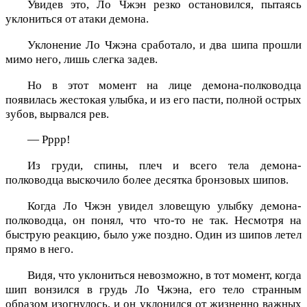
Увидев это, Ло Чжэн резко остановился, пытаясь
уклониться от атаки демона.
Уклонение Ло Чжэна сработало, и два шипа прошли
мимо него, лишь слегка задев.
Но в этот момент на лице демона-полководца
появилась жестокая улыбка, и из его пасти, полной острых
зубов, вырвался рев.
— Рррр!
Из груди, спины, плеч и всего тела демона-
полководца выскочило более десятка бронзовых шипов.
Когда Ло Чжэн увидел зловещую улыбку демона-
полководца, он понял, что что-то не так. Несмотря на
быструю реакцию, было уже поздно. Один из шипов летел
прямо в него.
Видя, что уклониться невозможно, в тот момент, когда
шип вонзился в грудь Ло Чжэна, его тело странным
образом изогнулось, и он уклонился от жизненно важных