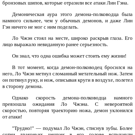
бронзовых шипов, которые отразили все атаки Лин Гэна.
Демоническая аура этого демона-полководца была
намного сильнее, чем у обычных демонов, и даже Лин
Гэн ничего не мог с ним поделать.
Ло Чжэн стоял на месте, широко раскрыв глаза. Его
лицо выражало невиданную ранее серьезность.
Он знал, что одна ошибка может стоить ему жизни!
В тот момент, когда демон-полководец бросился на
него, Ло Чжэн метнул сломанный метательный нож. Затем
он потянул руку, и нож, описывая круги в воздухе, полетел
в сторону демона.
Однако скорость демона-полководца намного
превзошла ожидания Ло Чжэна. С невероятной
скоростью, повторяя траекторию ножа, демон уклонился
от атаки!
"Трудно!" — подумал Ло Чжэн, стиснув зубы. Более
сотни драконьих чешуек в его голове вспыхнули