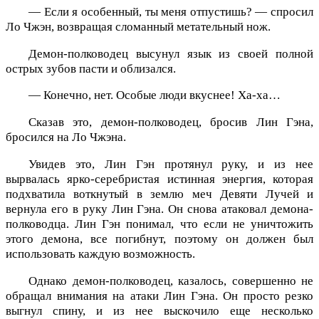
— Если я особенный, ты меня отпустишь? — спросил
Ло Чжэн, возвращая сломанный метательный нож.
Демон-полководец высунул язык из своей полной
острых зубов пасти и облизался.
— Конечно, нет. Особые люди вкуснее! Ха-ха…
Сказав это, демон-полководец, бросив Лин Гэна,
бросился на Ло Чжэна.
Увидев это, Лин Гэн протянул руку, и из нее
вырвалась ярко-серебристая истинная энергия, которая
подхватила воткнутый в землю меч Девяти Лучей и
вернула его в руку Лин Гэна. Он снова атаковал демона-
полководца. Лин Гэн понимал, что если не уничтожить
этого демона, все погибнут, поэтому он должен был
использовать каждую возможность.
Однако демон-полководец, казалось, совершенно не
обращал внимания на атаки Лин Гэна. Он просто резко
выгнул спину, и из нее выскочило еще несколько