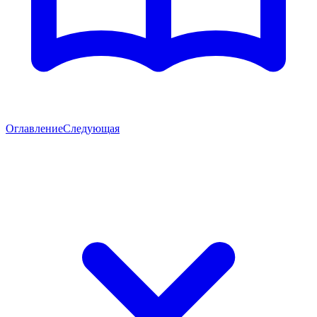
Оглавление
Следующая