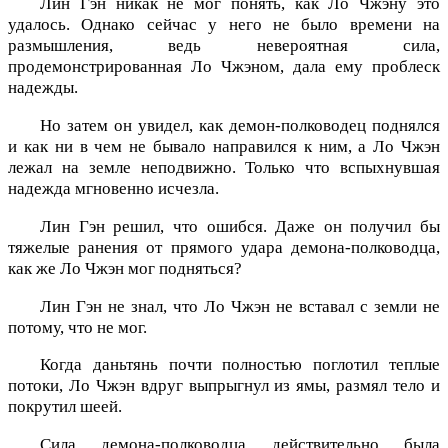
Лин Гэн никак не мог понять, как Ло Чжэну это
удалось. Однако сейчас у него не было времени на
размышления, ведь невероятная сила,
продемонстрированная Ло Чжэном, дала ему проблеск
надежды.
Но затем он увидел, как демон-полководец поднялся
и как ни в чем не бывало направился к ним, а Ло Чжэн
лежал на земле неподвижно. Только что вспыхнувшая
надежда мгновенно исчезла.
Лин Гэн решил, что ошибся. Даже он получил бы
тяжелые ранения от прямого удара демона-полководца,
как же Ло Чжэн мог подняться?
Лин Гэн не знал, что Ло Чжэн не вставал с земли не
потому, что не мог.
Когда даньтянь почти полностью поглотил теплые
потоки, Ло Чжэн вдруг выпрыгнул из ямы, размял тело и
покрутил шеей.
Сила демона-полководца действительно была