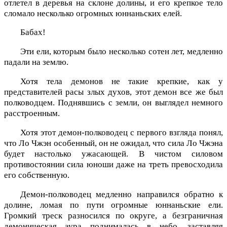
отлетел в деревья на склоне долины, и его крепкое тело
сломало несколько огромных юннаньских елей.
Бабах!
Эти ели, которым было несколько сотен лет, медленно
падали на землю.
Хотя тела демонов не такие крепкие, как у
представителей расы злых духов, этот демон все же был
полководцем. Поднявшись с земли, он выглядел немного
расстроенным.
Хотя этот демон-полководец с первого взгляда понял,
что Ло Чжэн особенный, он не ожидал, что сила Ло Чжэна
будет настолько ужасающей. В чистом силовом
противостоянии сила юноши даже на треть превосходила
его собственную.
Демон-полководец медленно направился обратно к
долине, ломая по пути огромные юннаньские ели.
Громкий треск разносился по округе, а безграничная
демоническая аура поднималась в небо, заставляя