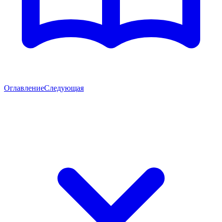
Оглавление
Следующая