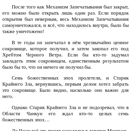
После того как Механизм Запечатывания был закрыт,
его можно было открыть лишь один раз. Если порядок
открытия был неверным, весь Механизм Запечатывания
самоуничтожался, и всё, что находилось внутри, было бы
также уничтожено!
В те годы он запечатал в нём чрезвычайно ценное
сокровище, которое получил, и затем закопал его под
Хребтом Черного Ветра. Если бы кто-то задумал
завладеть этим сокровищем, единственным результатом
было бы то, что он ничего не получил бы.
Семь божественных эпох пролетели, и Старик
Крайнего Зла, вернувшись, первым делом хотел забрать
это сокровище. Было видно, насколько оно важно для
него.
Однако Старик Крайнего Зла и не подозревал, что в
Области Чанкун его ждал кто-то целых семь
божественных эпох…
Ло Чжэн всё это время находился в деревне Мэншань,