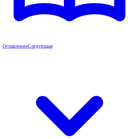
Оглавление
Следующая