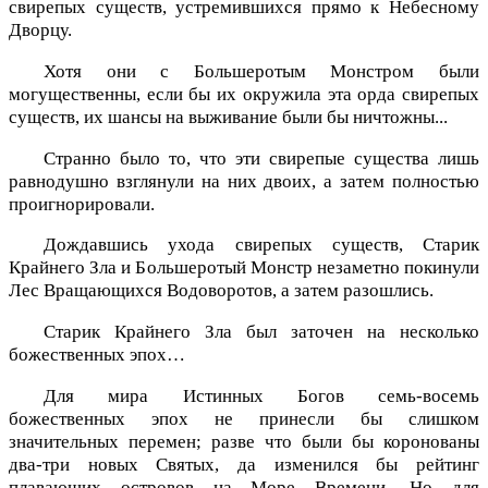
свирепых существ, устремившихся прямо к Небесному
Дворцу.
Хотя они с Большеротым Монстром были
могущественны, если бы их окружила эта орда свирепых
существ, их шансы на выживание были бы ничтожны...
Странно было то, что эти свирепые существа лишь
равнодушно взглянули на них двоих, а затем полностью
проигнорировали.
Дождавшись ухода свирепых существ, Старик
Крайнего Зла и Большеротый Монстр незаметно покинули
Лес Вращающихся Водоворотов, а затем разошлись.
Старик Крайнего Зла был заточен на несколько
божественных эпох…
Для мира Истинных Богов семь-восемь
божественных эпох не принесли бы слишком
значительных перемен; разве что были бы коронованы
два-три новых Святых, да изменился бы рейтинг
плавающих островов на Море Времени. Но для